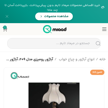
خرید اقساطی محصولات میعاد تایم بدون پیش‌پرداخت، بازپرداخت آسان تا
💳
چند ماه!
مشاهده محصولات
0
خانه
انواع آباژور و چراغ خواب
آباژور رومیزی مدل 209، آباژور ...
تامین کالا