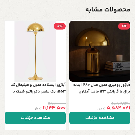
محصولات مشابه
5٪
5٪
گ
0
ب
0
ب
آباژور رومیزی مدرن مدل 280 | بدنه
آباژور ایستاده مدرن و مینیمال کد
براق با گارانتی 123 ماهه آبکاری
1153، یک عنصر دکوراتیو شیک با
ارتفاع 150 سانت، قابل سفارش در 5
11,730,000
5,877,938
رنگ خاص و جذاب
11,143,500
5,584,041
تومان
تومان
مشاهده جزئیات
مشاهده جزئیات