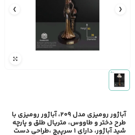
❯
❮
آباژور رومیزی مدل 209، آباژور رومیزی با
طرح دختر و طاووس، متریال طلق و پارچه
شید آباژور، دارای 1 سرپیچ ،طراحی دست