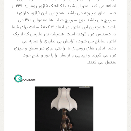
اضافه می کند. متریال شید یا کلاهک آباژور رومیزی 231 از
جنس طلق و پارچه می باشد. همچنین این آباژور دارای 1
سرپیچ می باشد. نوع سرپیچ حباب ها معمولی 27E می
باشد. همچنین این آباژور در ابعاد 68x43 سانت برای شما
در دسترس قرار گرفته است. همیشه نور ملایمی که از یک
آباژور ساطع می شود ، آرامش بی نظیری را هدیه می
دهد. آباژور های رومیزی به راحتی روی هر سطح و میزی
قرار می گیرند و زیبایی و آرامش را با نور و طرح خود
منتقل می کنند.