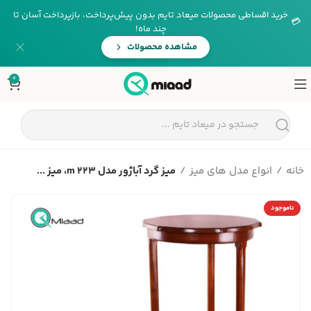
خرید اقساطی محصولات میعاد تایم بدون پیش‌پرداخت، بازپرداخت آسان تا
💳
چند ماه!
مشاهده محصولات
0
خانه
انواع مدل های میز
میز گرد آباژور مدل m 223، میز ...
ناموجود