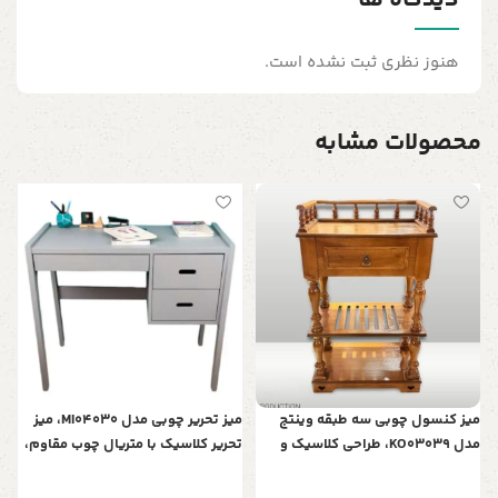
هنوز نظری ثبت نشده است.
محصولات مشابه
ت
د
س
0
ر
میز کنسول چوبی سه طبقه وینتج
میز تحریر چوبی مدل MI04030، میز
مدل KO03039، طراحی کلاسیک و
تحریر کلاسیک با متریال چوب مقاوم،
کاربردی با یک کشو و نرده‌های
دارای دو کشو برای نگهداری و
محافظ
سازماندهی وسایل و عناصر مورد نیاز،