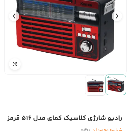
❯
❮
رادیو شارژی کلاسیک کمای مدل 516 قرمز
شناسه محصول:
516BT