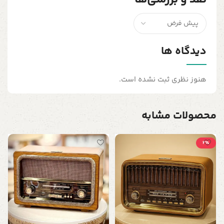
دیدگاه ها
هنوز نظری ثبت نشده است.
محصولات مشابه
2٪
ق
ا
0
د