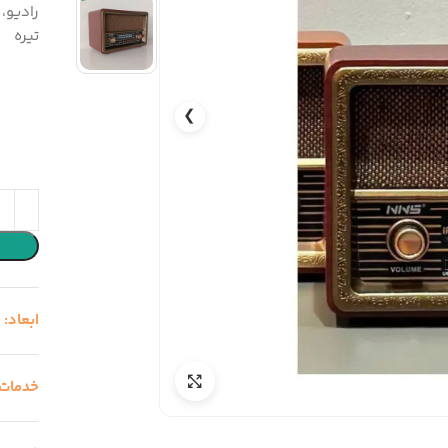
تیره
❯
ابعاد:
21
خدمات