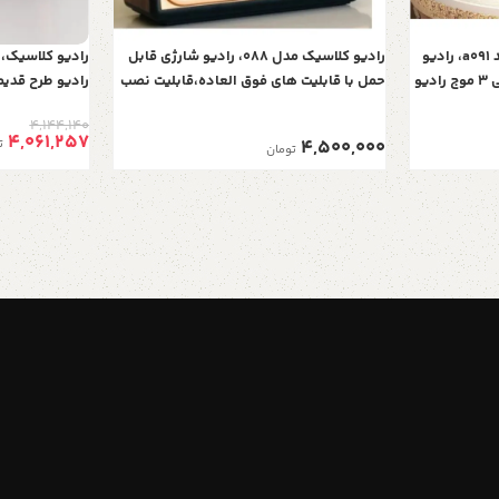
رادیو کلاسیک و شارژی گلدن کد a091، رادیو
رادیو کلاسیک مدل 088، رادیو شارژی قابل
رادیو کلاسیک، 
چوبی نوستالژی قابلیت گیرندگی 3 موج رادیو
حمل با قابلیت های فوق العاده،قابلیت نصب
رادیو طرح قدیم
یقی و فایل‌های
فلش مموری و USB، پشتیبانی از بلوتوث و
پخش موزیک و صدا، 
4,144,140
 اتصال فلش
دارای دست حمل
4,061,257
4,500,000
ت
تومان