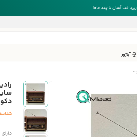
رداخت آسان تا چند ماه!
آباژور
..
رادی
دکوری
شناسه