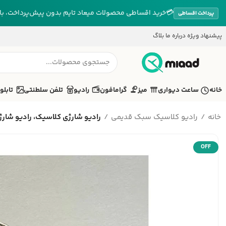
💳
خرید اقساطی محصولات میعاد تایم بدون پیش‌پرداخت، بازپ
پرداخت اقساطی
پیشنهاد ویژه
درباره ما
بلاگ
خانه
ساعت دیواری
میز
گرامافون
رادیو
تلفن سلطنتی
تابلو
خانه
رادیو کلاسیک سبک قدیمی
رادیو شارژی کلاسیک، رادیو شارژ.
OFF