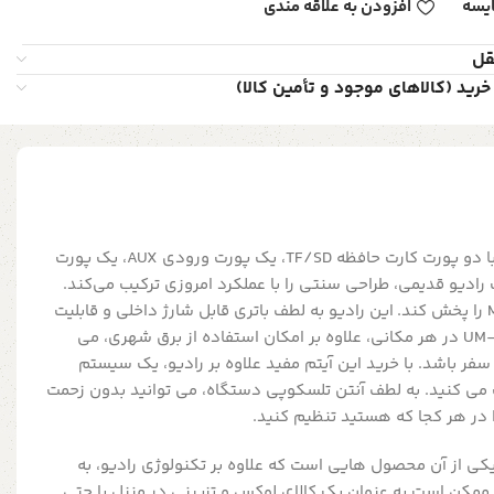
یسه
افزودن به علاقه مندی
قل
خرید (کالاهای موجود و تأمین کالا)
رادیو شارژی و کلاسیک 8076 با دو پورت کارت حافظه TF/SD، یک پورت ورودی AUX، یک پورت
رادیو قدیمی، طراحی سنتی را با عملکرد امروزی ترکیب می‌کند.
می تواند فایل های صوتی MP3 را پخش کند. این رادیو به لطف باتری قابل شارژ داخلی و قابلیت
استفاده از 4 باتری استاندارد UM-1 در هر مکانی، علاوه بر امکان استفاده از برق شهری، می
سفر باشد. با خرید این آیتم مفید علاوه بر رادیو، یک سیستم
 می کنید. به لطف آنتن تلسکوپی دستگاه، می توانید بدون زحمت
ا در هر کجا که هستید تنظیم کنید.
دیو شارژی و کلاسیک 8076 یکی از آن محصول هایی است که علاوه بر تکنولوژی رادیو، به
ممکن است به عنوان یک کالای لوکس و تزیینی در منزل یا حتی