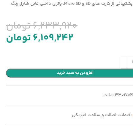
رادیو، پشتیبانی از کارت های SD و Micro SD، باتری داخلی قابل شارژ، رنگ
6,233,920
تومان
6,109,242
تومان
افزودن به سبد خرید
×17×33 سانت
:
ضمانت اصالت و سلامت فیزیکی