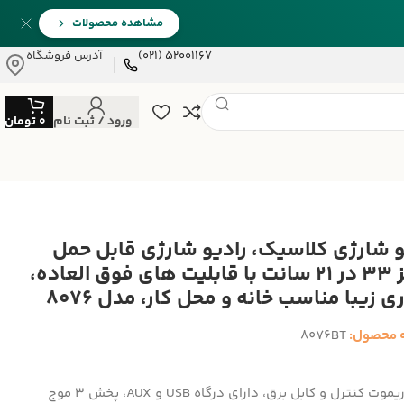
مشاهده محصولات
52001167 (021)
آدرس فروشگاه
ورود / ثبت نام
0
تومان
و شارژی کلاسیک، رادیو شارژی قابل حمل
سایز 33 در 21 سانت با قابلیت های فوق العاده،
 زیبا مناسب خانه و محل کار، مدل 8076
 محصول:
8076BT
دارای ریموت کنترل و کابل برق، دارای درگاه USB و AUX، پخش 3 موج