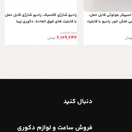
اسپیکر بلوتوثی قابل حمل،
رادیو شارژی کلاسیک، رادیو شارژی قابل حمل
ی فلش خور، رادیو با قابلیت
با قابلیت های فوق العاده، دکوری زیبا
مدل RX-BT929
مناسب خانه و محل کار، مدل 8076، رنگ
6,233,920
روشن
6,109,242
ومان
تومان
دنبال کنید
فروش ساعت و لوازم دکوری