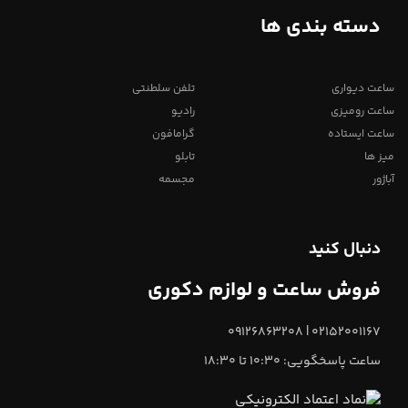
دسته بندی ها
ساعت دیواری
تلفن سلطنتی
ساعت رومیزی
رادیو
ساعت ایستاده
گرامافون
میز ها
تابلو
آباژور
مجسمه
دنبال کنید
فروش ساعت و لوازم دکوری
02152001167 | 09126863208
ساعت پاسخگویی: 10:30 تا 18:30