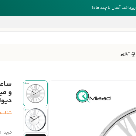
رداخت آسان تا چند ماه!
آباژور
ساعت
دیوار
شناسه
فریم ف