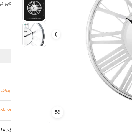
تایوان
❯
ابعاد:
cm
خدمات
مقا