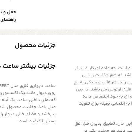
حمل و ن
راهنمای 
جزئیات محصول
جزئیات بیشتر ساعت دیو
 است. چه ماده ای ظریف تر از
اشد که هم جذابیت زیبایی
ی را در هر قالب و سبکی به رخ
لزی لوتوس می باشد. در بین
روی دیوار مانند یک اکسسوری 
180 محبوبیت فوق العاده ای به خود اختصاص داده
که نمای داخلی ساعت یک آینه 
عاصر ساعت دیواری فلزی لوتوس مدل 18027 آن را به انتخابی بهینه برای تقویت
مدل باعث جذابیت محصول شده 
بدرخشد و فضای خالی دیوار را 
بسیار با کیفیت است.
ن حال، تطبیق پذیری فلز، افق
می دهد هر محلی، حتی در