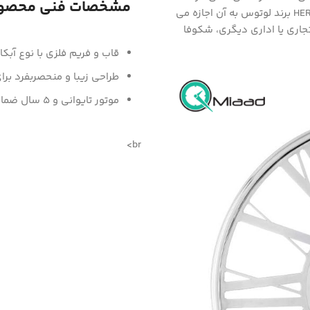
مشخصات فنی محصو
فضای باز را زیبا کنند. طراحی مبتکرانه ساعت دیواری فلزی HERBERT برند لوتوس به آن اجازه می
جاری یا اداری دیگری، شکوفا
قاب و فریم فلزی با نوع آبکا
طراحی زیبا و منحصربفرد بر
موتور تایوانی و 5 سال ضمانت بدون قید و شرط
br>