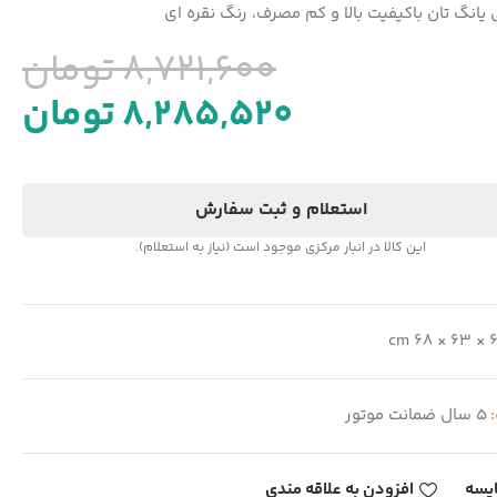
ی یانگ تان باکیفیت بالا و کم مصرف، رنگ نقره ای
8,721,600
تومان
8,285,520
تومان
استعلام و ثبت سفارش
این کالا در انبار مرکزی موجود است (نیاز به استعلام).
6 × 63 × 68 
:
5 سال ضمانت موتور
یسه
افزودن به علاقه مندی