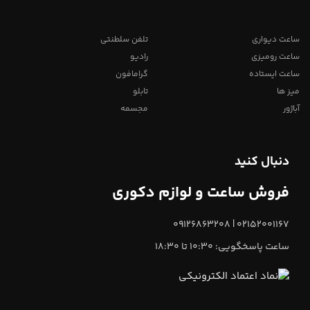
ساعت دیواری
تلفن سلطنتی
ساعت رومیزی
رادیو
ساعت ایستاده
گرامافون
میز ها
تابلو
آباژور
مجسمه
دنبال کنید
فروش ساعت و لوازم دکوری
02152001167 | 09126863208
ساعت پاسخگویی: 10:30 تا 18:30