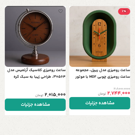
2٪
س
ف
د
0
ساعت رومیزی مدل ریپل، مجموعه
ساعت رومیزی کلاسیک آرتمیس مدل
ساعت رومیزی چوبی‌ MDF با موتور
30564، طراحی زیبا به سبک کره
اصل تایوان
جغرافیایی | تلفیق هنر و نوستالژی در
2,800,000
دو رنگ
2,744,000
2,015,000
تومان
تومان
مشاهده جزئیات
مشاهده جزئیات