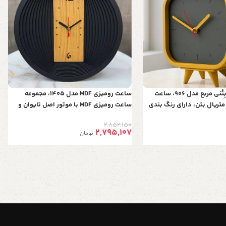
ساعت رومیزی بِتُنی مربع مدل 906، ساعت
ساعت رومیزی MDF مدل 1405، مجموعه
متریال بتن، دارای رنگ بندی
ساعت رومیزی MDF با موتور اصل تایوان و
تزی و مینیمال، موتور آرامگرد
ضمانت 3 ساله، ابعاد 26 سانتی‌متر، دارای
2,852,150
رنگ بندی، بسته‌بندی مقاوم برای ارسال
2,795,107
تومان
باربری