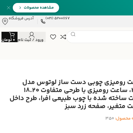
مشاهده محصولات
52001167 (021)
آدرس فروشگاه
ورود / ثبت نام
0
تومان
 رومیزی چوبی دست ساز لوتوس مدل
350، ساعت رومیزی با طرحی متفاوت 18.20
 ساخته شده با چوب طبیعی افرا، طرح داخل
 متغیر، صفحه زرد سبز
 محصول:
350