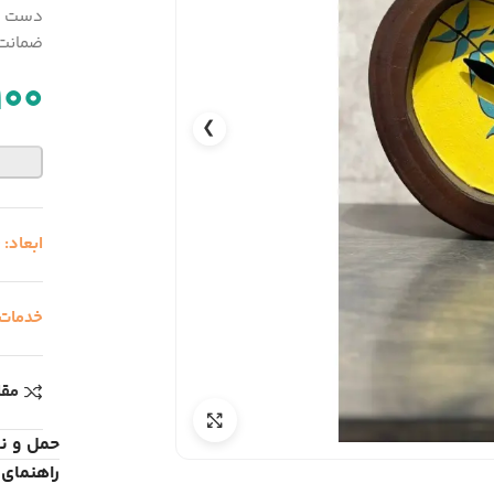
دست سا
ضمانت 
100
❯
ابعاد:
0
خدمات
مقا
حمل و ن
راهنمای 