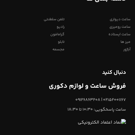
ساعت دیواری
تلفن سلطنتی
ساعت رومیزی
رادیو
ساعت ایستاده
گرامافون
میز ها
تابلو
آباژور
مجسمه
دنبال کنید
فروش ساعت و لوازم دکوری
02152001167 | 09126863208
ساعت پاسخگویی: 10:30 تا 18:30