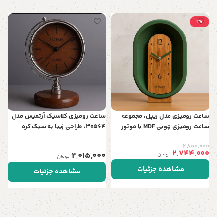
2٪
س
ف
د
0
ساعت رومیزی مدل ریپل، مجموعه
ساعت رومیزی کلاسیک آرتمیس مدل
ساعت رومیزی چوبی‌ MDF با موتور
30564، طراحی زیبا به سبک کره
اصل تایوان
جغرافیایی | تلفیق هنر و نوستالژی در
2,800,000
دو رنگ
2,744,000
2,015,000
تومان
تومان
مشاهده جزئیات
مشاهده جزئیات