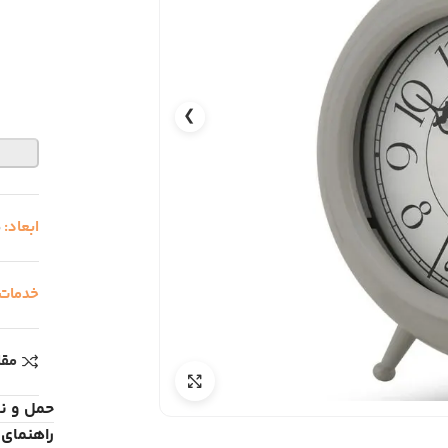
❯
ابعاد:
5*
خدمات
مقا
حمل و ن
راهنمای 