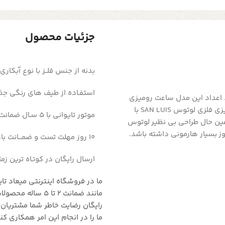
جزئیات محصول
بدنه از جنس فلــز با نوع آبکار
استفـاده از طیف های رنگی جذ
. اعداد این مدل ساعت رومیزی
به صورت رومی با حالت کلاسیک می باشد. ساعت های جدید رومیزی فلزی لوتوس SAN LUIS با
موتور تایوانی با 5 سـال ضمانت بی قیـد و شرط
عین حال طراحی بی نظیر لوتوس
ز بسیار هارمونی داشته باشد.
10 روز مهلت تست و ضمـــانت بازگشت وجــــه
ارسال رایگان در کوتـاه ترین زم
ما در فروشگاه اینترنتی میعاد تا
رایگان رضایت خاطر شما مشتریان ع
ما را در انجام این امر همکاری کنی