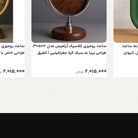
عه ساعت
ساعت رومیزی کلاسیک آرتمیس مدل 30564،
طراحی زیبا به سبک کره جغرافیایی | تلفیق
طراحی خاص با ق
هنر و نوستالژی در دو رنگ
تلفیق هنر و زما
2,015,000
2,015,000
تومان
تو