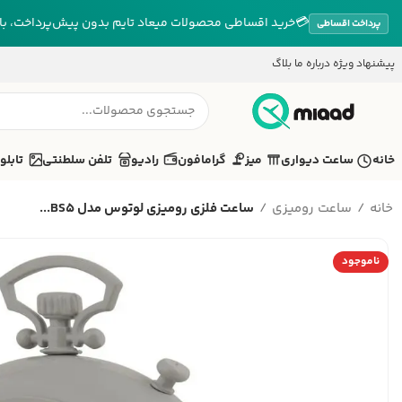
💳
خرید اقساطی محصولات میعاد تایم بدون پیش‌پرداخت، بازپ
پرداخت اقساطی
پیشنهاد ویژه
درباره ما
بلاگ
خانه
ساعت دیواری
میز
گرامافون
رادیو
تلفن سلطنتی
تابلو
خانه
ساعت رومیزی
ساعت فلزی رومیزی لوتوس مدل BS5...
ناموجود