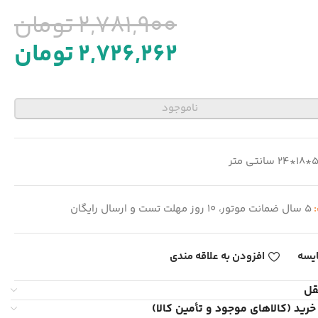
2,781,900
تومان
2,726,262
تومان
ناموجود
18*24 سانتی متر
:
5 سال ضمانت موتور، 10 روز مهلت تست و ارسال رایگان
یسه
افزودن به علاقه مندی
قل
خرید (کالاهای موجود و تأمین کالا)