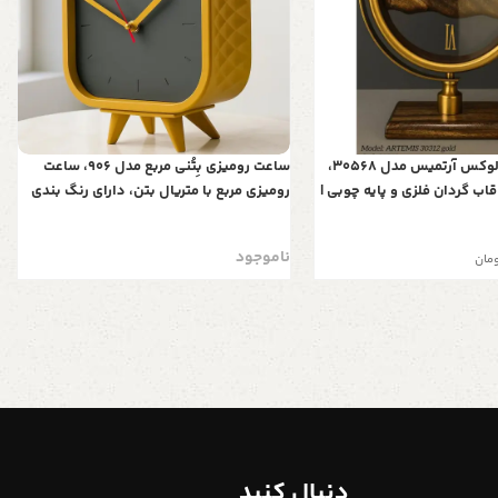
ساعت رومیزی لوکس آرتمیس مدل 30568،
ساعت رومیزی بِتُنی مربع مدل 906، ساعت
اب گردان فلزی و پایه چوبی |
رومیزی مربع با متریال بتن، دارای رنگ بندی
ن در دو رنگ طلایی و نقره‌ای
ویژه، طراحی فانتزی و مینیمال، موتور آرامگرد
و 2 سال ضمانت، رنگ زرد طوسی
ناموجود
مان
دنبال کنید