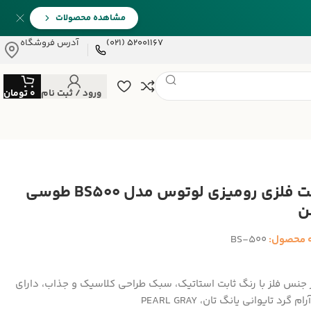
مشاهده محصولات
52001167 (021)
آدرس فروشگاه
ورود / ثبت نام
0
تومان
ساعت فلزی رومیزی لوتوس مدل BS500 طوسی
ن
 محصول:
BS-500
ز جنس فلز با رنگ ثابت استاتیک، سبک طراحی کلاسیک و جذاب، دارای
م گرد تایوانی یانگ تان، PEARL GRAY