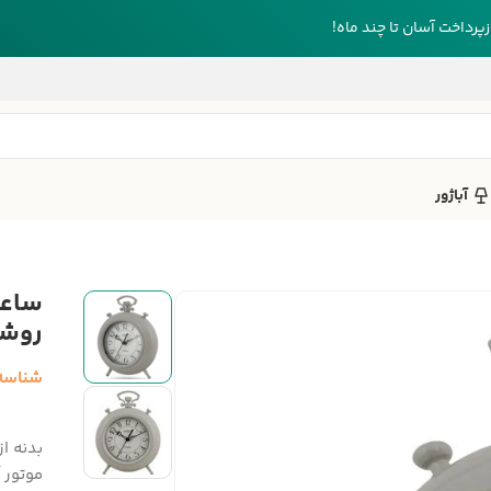
رداخت آسان تا چند ماه!
آباژور
روش
شناسه
بدنه ا
موتور آرا