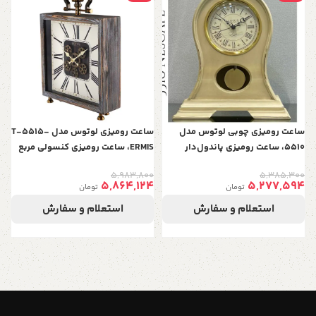
س
0
ر
8
ساعت رومیزی چوبی لوتوس مدل
ساعت رومیزی لوتوس مدل T-5515-
5510، ساعت رومیزی پاندول‌دار
ERMIS، ساعت رومیزی کنسولی مربع
بی‌صدا، ساعت رومیزی دکوری طرح
مدرن و متفاوت با متریال ترکیبی چوب
5,983,800
5,385,300
قدیمی، دکوراسیون اتاق نشیمن،
و فلز، دارای چرخ دنده های روی
5,864,124
5,277,594
تومان
تومان
دفتر کار و آشپزخانه، رنگ نسکافه ای
صفحه ساعت
استعلام و سفارش
استعلام و سفارش