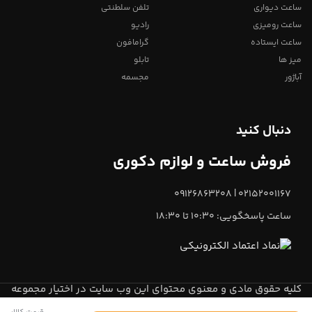
ساعت دیواری
تلفن سلطنتی
ساعت رومیزی
رادیو
ساعت ایستاده
گرامافون
میز ها
تابلو
آباژور
مجسمه
دنبال کنید
فروش ساعت و لوازم دکوری
02152001167 | 09126863208
ساعت پاسخگویی: 10:30 تا 18:30
کلیه حقوق مادی و معنوی محتوای این وب سایت در اختیار مجموعه
میعاد تایم
می باشد.