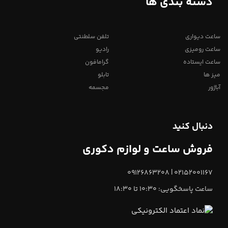
دسته بندی ها
ساعت دیواری
تلفن سلطنتی
ساعت رومیزی
رادیو
ساعت ایستاده
گرامافون
میز ها
تابلو
آباژور
مجسمه
دنبال کنید
فروش ساعت و لوازم دکوری
02152001167 | 09126863208
ساعت پاسخگویی: 10:30 تا 18:30