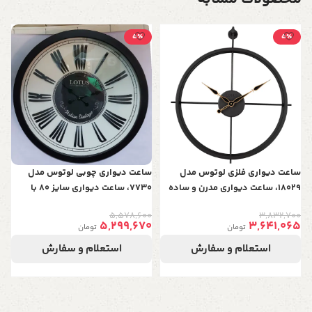
5٪
5٪
س
0
آ
0
پ
ساعت دیواری فلزی لوتوس مدل
ساعت دیواری چوبی لوتوس مدل
18029، ساعت دیواری مدرن و ساده
7730، ساعت دیواری سایز 80 با
فلزی قطر 39 سانت با موتور آرامگرد،
اعداد فلزی و برجسته رومی، دارای
5,578,600
3,832,700
رنگ مشکی
موتور آرامگرد، رنگ سفید
5,299,670
3,641,065
تومان
تومان
استعلام و سفارش
استعلام و سفارش