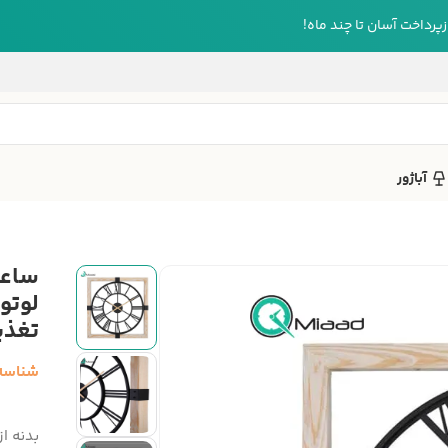
رداخت آسان تا چند ماه!
آباژور
ساعت
تغذیه 
شناسه
بدنه از