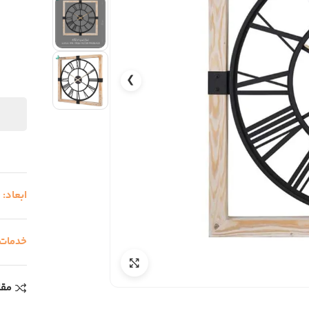
❯
ابعاد:
0
خدمات
مقا