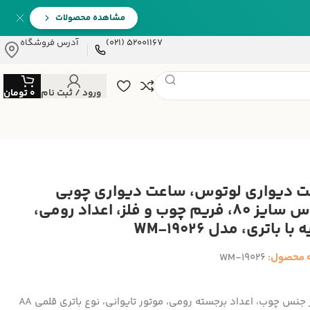
مشاهده محصولات
52001167 (021)
آدرس فروشگاه
ورود / ثبت نام
0
تومان
 دیواری لوتوس، ساعت دیواری چوبی
لوتوس سایز 80، فریم چوب و فلز، اعداد رومی،
با باتری، مدل WM-19026
 محصول:
WM-19026
 جنس چوب، اعداد برجسته رومی، موتور تایوانی، نوع باتری قلمی AA