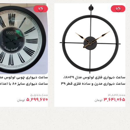
5٪
5٪
ساعت دیواری فلزی لوتوس مدل 18029،
ساعت دیواری مدرن و ساده فلزی قطر 39
ساعت دیواری سایز 0
سانت با موتور آرامگرد، رنگ مشکی
برجسته رومی، دارای موتور آرام
5,578,600
3,832,700
سفید
5,299,670
3,641,065
تومان
تومان