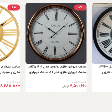
5٪
5٪
ساعت دیواری چوبی لوتوس مدل 7730،
ساعت دیواری فلزی لوتوس مدل 1901 رزگلد،
ساعت دیواری ف
8 با اعداد فلزی و
ساعت دیواری فلزی قطر 60، ساعت دیواری
گرد، رنگ
خاص و زیبا با موتور آرامگرد مناسب اتاق
ساعت دیواری آب
8,721,600
6,843,800
خواب و سالن پذیرایی
رنگ طلایی | مدل 27
8,285,520
6,501,610
تومان