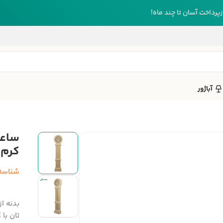
رداخت آسان تا چند ماه!
آباژور
کرم
شناسه
بدنه ا
تان با 