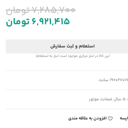
7,285,700
تومان
6,921,415
تومان
استعلام و ثبت سفارش
این کالا در انبار مرکزی موجود است (نیاز به استعلام).
190x27x1 سانت
:
5 سال ضمانت موتور
یسه
افزودن به علاقه مندی