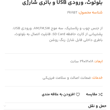
بلوتوث، ورودی USB و باتری شارژی
شناسه محصول:
1918BT
از جنس چوب و پلاستیک، سه موج AM,FM,SW، ورودی USB،
پشتیبانی از کارت حافظه SD Card، قابلیت اتصال به بلوتوث،
باطری داخلی قابل شارژ، رنگ روشن
ابعاد:
18×12×29 سانت
خدمات:
ضمانت اصالت و سلامت فیزیکی
مقایسه
افزودن به علاقه مندی
حمل و نقل