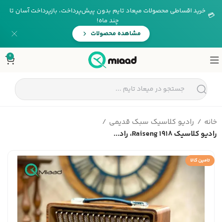
خرید اقساطی محصولات میعاد تایم بدون پیش‌پرداخت، بازپرداخت آسان تا
💳
چند ماه!
مشاهده محصولات
0
خانه
رادیو کلاسیک سبک قدیمی
رادیو کلاسیک Raiseng 1918، راد...
تامین کالا