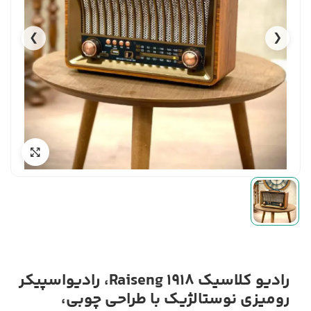
❯
❮
رادیو کلاسیک Raiseng 1918، رادیو‌اسپیکر
رومیزی نوستالژیک با طراحی چوبی،