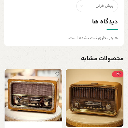
دیدگاه ها
هنوز نظری ثبت نشده است.
محصولات مشابه
2٪
ق
ا
0
د