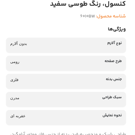
کنسول، رنگ طوسی سفید
شناسه محصول:
6010BW
ویژگی‌ها
نوع آلارم
بدون آلارم
طرح صفحه
رومی
جنس بدنه
فلزی
سبک طراحی
مدرن
نحوه نمایش
عقربه ای
طراحی شیک و منحصر به فرد، بدنه از جنس فلز، موتور آرامگرد،