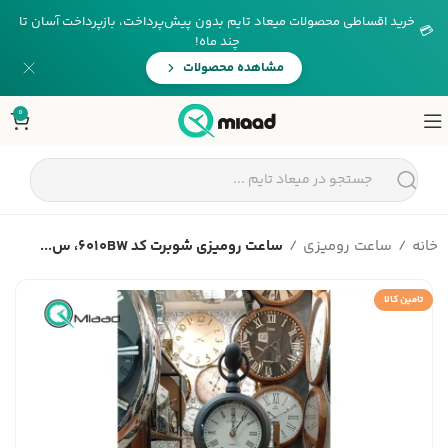
خرید اقساطی محصولات میعاد تایم بدون پیش‌پرداخت، بازپرداخت آسان تا
💳
چند ماه!
مشاهده محصولات
0
خانه
ساعت رومیزی
ساعت رومیزی شوبرت کد 6010BW، س...
تامین کالا