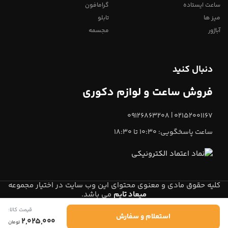
ساعت ایستاده
گرامافون
میز ها
تابلو
آباژور
مجسمه
دنبال کنید
فروش ساعت و لوازم دکوری
02152001167 | 09126863208
ساعت پاسخگویی: 10:30 تا 18:30
کلیه حقوق مادی و معنوی محتوای این وب سایت در اختیار مجموعه
میعاد تایم
می باشد.
قیمت کالا:
0
استعلام و سفارش
2,025,000
تومان
خانه
دسته‌بندی
سبد خرید
پروفایل من