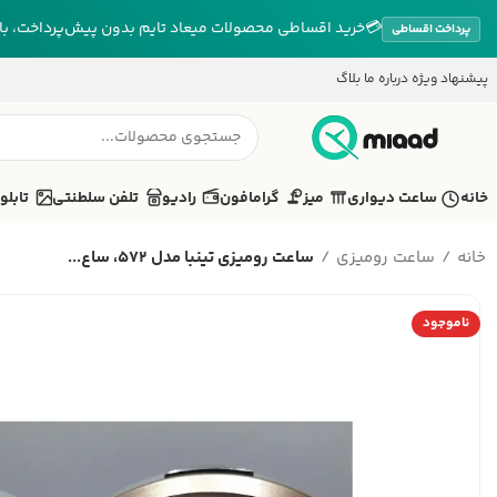
💳
خرید اقساطی محصولات میعاد تایم بدون پیش‌پرداخت، بازپ
پرداخت اقساطی
پیشنهاد ویژه
درباره ما
بلاگ
خانه
ساعت دیواری
میز
گرامافون
رادیو
تلفن سلطنتی
تابلو
خانه
ساعت رومیزی
ساعت رومیزی تینبا مدل 572، ساع...
ناموجود