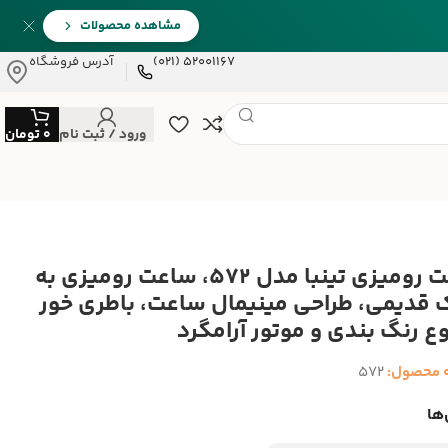
مشاهده محصولات
52001167 (021)
آدرس فروشگاه
ورود / ثبت نام
0
تومان
ساعت رومیزی تینبا مدل 572، ساعت رومیزی به
قدیمی، طراحی مینیمال ساعت، باطری خور
وع رنگ بندی و موتور آرامگرد
 محصول:
572
ها