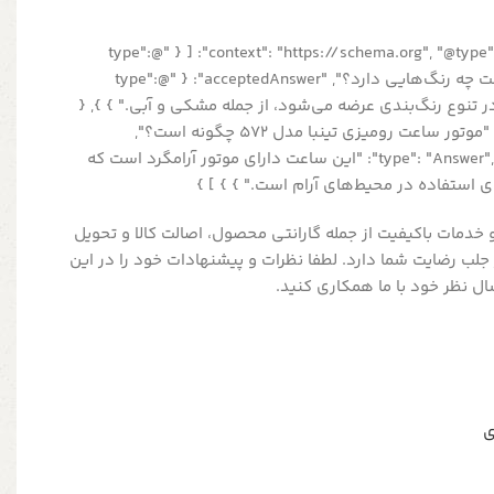
{ "@context": "https://schema.org", "@type": "FAQPage", "mainEntity": [ { "@type":
"Question", "name": "این ساعت چه رنگ‌هایی دارد؟", "acceptedAnswer": { "@type":
 "این ساعت در تنوع رنگ‌بندی عرضه می‌شود، از جمله مشکی و آبی." } }, {
"@type": "Question", "name": "موتور ساعت رومیزی تینبا مدل 572 چگونه است؟",
"acceptedAnswer": { "@type": "Answer", "text": "این ساعت دارای موتور آرامگرد است که
ی استفاده در محیط‌های آرام است." } } ] }
ا و خدمات باکیفیت از جمله گارانتی محصول، اصالت کالا و تحویل
جلب رضایت شما دارد. لطفا نظرات و پیشنهادات خود را در این
سال نظر خود با ما همکاری کنید.
ی