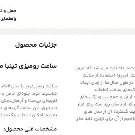
حمل و ن
راهنمای 
جزئیات محصول
ساعت رومیزی تینبا مدل 572 رنگ بند
میعاد تایم می‌باشد که امروز
 امروزه استفاده از ساعت
ر طول سال‌ها از زمان ایجاد
سا
یک‌های ساخت قطعات،
کلاسیک خود، جلوه‌ای خاص به ف
ز آن و همچنین ویژگی های
تجربه‌ای بی‌صدا و آرامش‌بخش ر
که از نامش پیداست برای قرار
با باطری، این ساعت گزینه‌ای ع
یف گسترده ای از مدل های
به شما امکان انتخاب رنگ متنا
یم از آن برای تزئین خانه های
مشخصات فنی محصول: