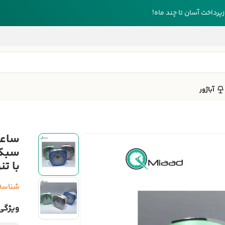
رداخت آسان تا چند ماه!
آباژور
سبک 
با تن
شناسه
ویژگی‌