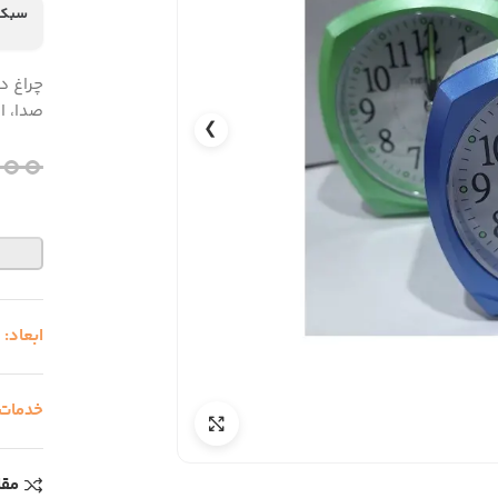
سبک 
چراغ د
صدا، ا
❯
400
ابعاد:
-
خدمات
مقا