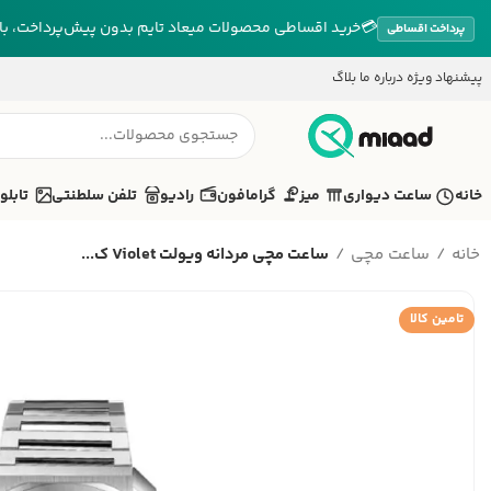
💳
خرید اقساطی محصولات میعاد تایم بدون پیش‌پرداخت، بازپ
پرداخت اقساطی
پیشنهاد ویژه
درباره ما
بلاگ
خانه
ساعت دیواری
میز
گرامافون
رادیو
تلفن سلطنتی
تابلو
خانه
ساعت مچی
ساعت مچی مردانه ویولت Violet ک...
تامین کالا