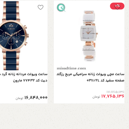
0٪
ساعت مچی ویولت زنانه سرامیکی مربع رزگلد
ساعت ویولت مردانه زنانه گرد
صفحه سفید کد 0311/2L
دیت کد 77432 مارون
17,765,136
17,765,136
16,848,000
تومان
تومان