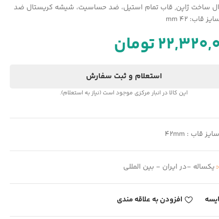
ال ساخت ژاپن, قاب تمام استیل، ضد حساسیت، شیشه کریستال ضد
 قاب: 42 mm
22,320,
تومان
استعلام و ثبت سفارش
این کالا در انبار مرکزی موجود است (نیاز به استعلام).
ایز قاب : 42mm
:
یکساله -در ایران - بین المللی
یسه
افزودن به علاقه مندی