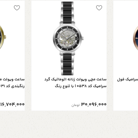
 سرامیک فول
ساعت مچی ويولت زنانه اتوماتيک گرد
ساعت ویولت مر
سرامیک کد 0538 | با تنوع رنگ
رنگبندی کد 0631
16,704,000
30,096,000
تومان