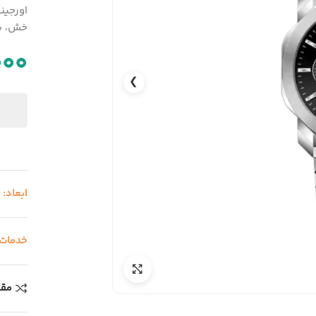
اورجین
خش، سایز
000
❯
ابعاد:
س
خدمات
مقا