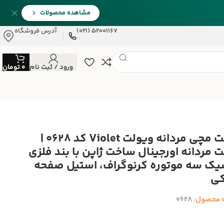
مشاهده محصولات
52001167 (021)
آدرس فروشگاه
ورود / ثبت نام
0
تومان
ساعت مچی مردانه ویولت Violet کد 0628 |
 مردانه اورجینال ساخت ژاپن با بند فلزی
یک سه موتوره کرنوگراف، استیل صفحه
ی
 محصول:
0628