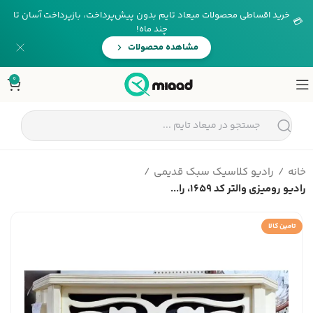
خرید اقساطی محصولات میعاد تایم بدون پیش‌پرداخت، بازپرداخت آسان تا
💳
چند ماه!
مشاهده محصولات
0
خانه
رادیو کلاسیک سبک قدیمی
رادیو رومیزی والتر کد 1659، را...
تامین کالا