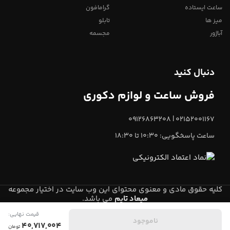
ساعت ایستاده
گرامافون
میز ها
تابلو
آباژور
مجسمه
دنبال کنید
فروش ساعت و لوازم دکوری
02152001167 | 09126863208
ساعت پاسخگویی: 10:30 تا 18:30
کلیه حقوق مادی و معنوی محتوای این وب سایت در اختیار مجموعه
میعاد تایم
می باشد.
قیمت نهایی:
0
ناموجود
40,717,004
تومان