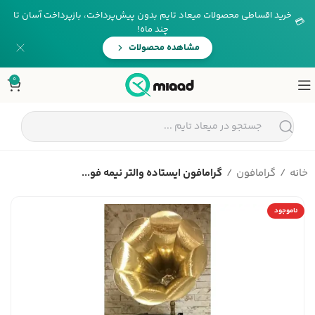
خرید اقساطی محصولات میعاد تایم بدون پیش‌پرداخت، بازپرداخت آسان تا
💳
چند ماه!
مشاهده محصولات
0
خانه
گرامافون
گرامافون ایستاده والتر نیمه فو...
ناموجود