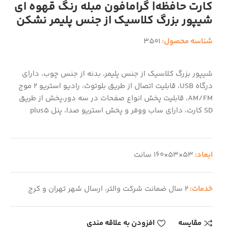
کارت حافظه| گرامافون مبله رنگ قهوه ای
شیپور بزرگ کلاسیک از جنس پلیمر نشکن
شناسه محصول:
3501
شیپور بزرگ کلاسیک از جنس پلیمر، بدنه از جنس چوب، دارای
درگاه USB، قابلیت اتصال از طریق بلوتوث، رادیو استریو 2 موج
AM/FM، قابلیت پخش انواع صفحات در سه دور،پخش از طریق
SD کارت، دارای ساب ووفر و پخش استریو صدا، پنل plus5
ابعاد:
53×53×160 سانت
خدمات:
2 سال ضمانت شرکت والتر، ارسال شهر تهران و کرج
مقایسه
افزودن به علاقه مندی