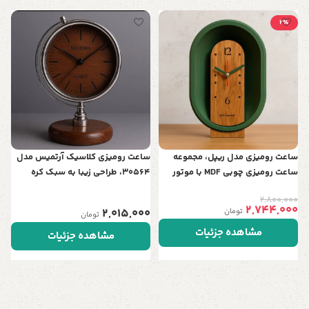
2٪
س
ف
د
0
ساعت رومیزی مدل ریپل، مجموعه
ساعت رومیزی کلاسیک آرتمیس مدل
ساعت رومیزی چوبی‌ MDF با موتور
30564، طراحی زیبا به سبک کره
اصل تایوان
جغرافیایی | تلفیق هنر و نوستالژی در
2,800,000
دو رنگ
2,744,000
2,015,000
تومان
تومان
مشاهده جزئیات
مشاهده جزئیات