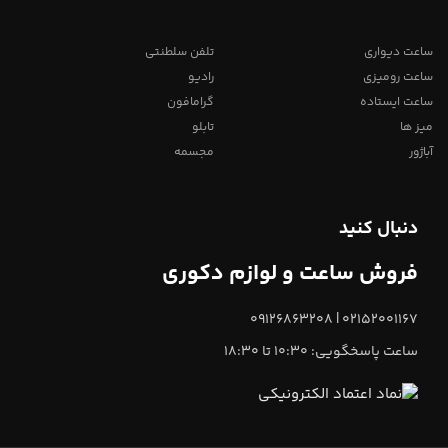
ساعت دیواری
تلفن سلطنتی
ساعت رومیزی
رادیو
ساعت ایستاده
گرامافون
میز ها
تابلو
آباژور
مجسمه
دنبال کنید
فروش ساعت و لوازم دکوری
02152001167 | 09126863208
ساعت پاسخگویی: 10:30 تا 18:30