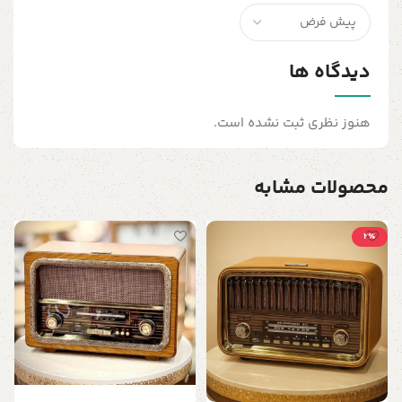
دیدگاه ها
هنوز نظری ثبت نشده است.
محصولات مشابه
2٪
ق
ا
0
د