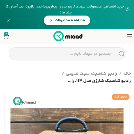
خرید اقساطی محصولات میعاد تایم بدون پیش‌پرداخت، بازپرداخت آسان تا
💳
چند ماه!
مشاهده محصولات
0
خانه
رادیو کلاسیک سبک قدیمی
رادیو کلاسیک شارژی مدل 114، را...
تامین کالا