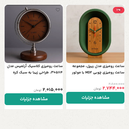
2٪
س
ف
د
0
ساعت رومیزی مدل ریپل، مجموعه
ساعت رومیزی کلاسیک آرتمیس مدل
ساعت رومیزی چوبی‌ MDF با موتور
30564، طراحی زیبا به سبک کره
اصل تایوان
جغرافیایی | تلفیق هنر و نوستالژی در
2,800,000
دو رنگ
2,744,000
2,015,000
تومان
تومان
مشاهده جزئیات
مشاهده جزئیات