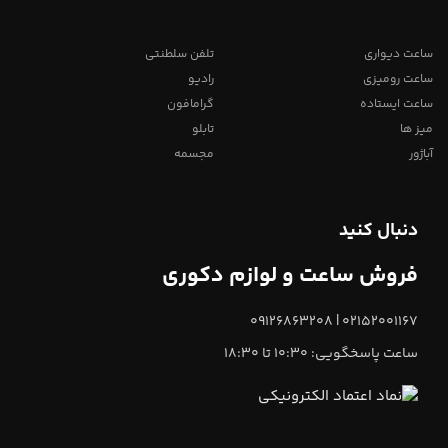
ساعت دیواری
تلفن سلطنتی
ساعت رومیزی
رادیو
ساعت ایستاده
گرامافون
میز ها
تابلو
آباژور
مجسمه
دنبال کنید
فروش ساعت و لوازم دکوری
02152001167 | 09126863208
ساعت پاسخگویی: 10:30 تا 18:30