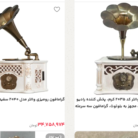
گرامافون رومیزی والتر کد 2035 کرم، پخش کننده رادیو
گرامافون رومیزی والتر مدل 2040 سفید
مجهز به بلوتوث، گرامافون سه سرعته
امافون کلاسیک چوبی دکوری
پلیمری نشکن
34,758,974
مان
تومان
ناموجود