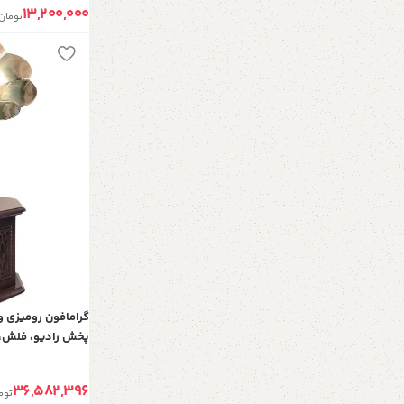
13,200,000
تومان
گرامافون رومیزی وا
پخش رادیو، فلش،
دور مختلف و کارت 
فضای خانه، هتل و رستوران
36,582,396
توم