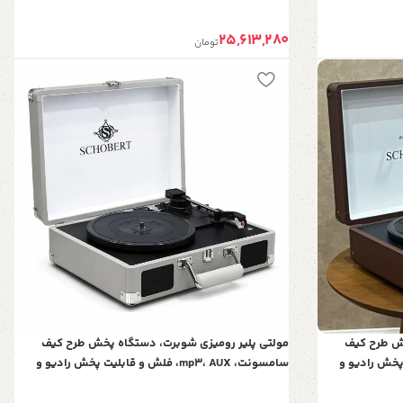
نوستالژی با قابلیت Line out
25,613,280
تومان
خش طرح کیف
مولتی پلیر رومیزی شوبرت، دستگاه پخش طرح کیف
 قابلیت پخش رادیو و
سامسونت، mp3، AUX، فلش و قابلیت پخش رادیو و
Line out
صفحه گرام، مولتی پلیر با ظاهر شیک با قابلیت Line out