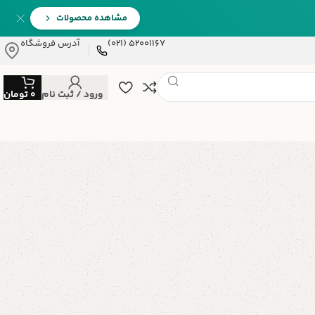
مشاهده محصولات
52001167 (021)
آدرس فروشگاه
ورود / ثبت نام
0
تومان