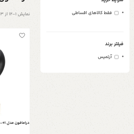
شرایط خرید
فقط کالاهای اقساطی
نمایش 1–12 از 103 نتیجه
فیلتر برند
آرتمیس
درامافون مدل GD-01، بلندگو طرح گرامافون