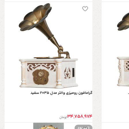
گرامافون رومیزی والتر مدل 2035 سفید
34,758,974
تومان
ناموجود