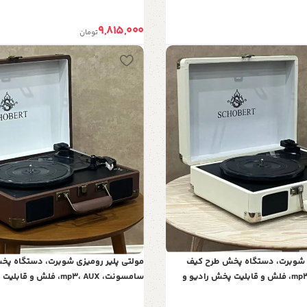
شیک و نوستالژی، دارای ریموت کنترل
9,815,000
تومان
ی شوبرت، دستگاه پخش طرح کیف
مولتی پلیر رومیزی شوبرت، دستگاه پ
سامسونت، mp3، AUX، فلش و قابلیت پخش رادیو و
سامسونت، mp3، AUX، فلش و
 با ظاهر شیک با قابلیت Line out
صفحه گرام، مولتی پلیر با ظاهر شیک با قابلیت 