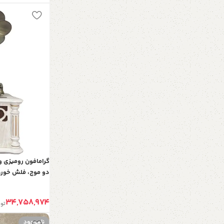
دو موج، فلش خور، 
و کارت حافظه | گر
نوستالژی، شیپور 
34,758,974
تو
ناموجود