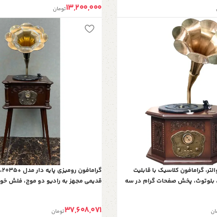
13,200,000
تومان
لتر، گرامافون کلاسیک با قابلیت
گرا
 بلوتوث، پخش صفحات گرام در سه
قدیمی مجهز به رادیو دو موج، فلش خو
حافظه | گرامافون دکوری زیبا مناسب
صفحات گرام و کارت حافظه | هدیه‌ای خا
 | کد 2050 قهوه‌ای
37,608,071
ان
تومان