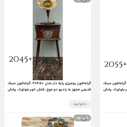
مافون رومیزی پایه دار مدل +2055، گرامافون سبک
گرامافون رومیزی پایه دار مدل +2045، گرامافون سبک
ر،بلوتوث، پخش
قدیمی مجهز به رادیو دو موج، فلش خور،بلوتوث، پخش
ص و ارزنده
صفحات گرام و کارت حافظه | هدیه‌ای خاص و ارزنده
ناموجود
ناموجود