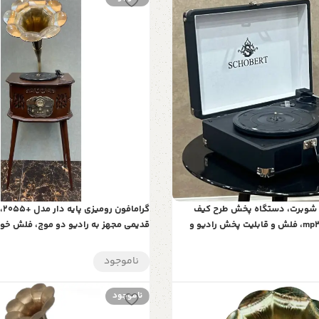
ی شوبرت، دستگاه پخش طرح کیف
گرا
سامسونت، mp3، AUX، فلش و قابلیت پخش رادیو و
قدیمی مجهز به رادیو دو موج، فلش خو
 با ظاهر شیک با قابلیت Line out
صفحات گرام و کارت حافظه | هدیه‌ای خا
ناموجود
ناموجود