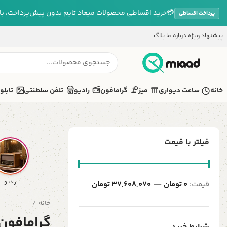
💳
خرید اقساطی محصولات میعاد تایم بدون پیش‌پرداخت، بازپ
پرداخت اقساطی
پیشنهاد ویژه
درباره ما
بلاگ
خانه
ساعت دیواری
میز
گرامافون
رادیو
تلفن سلطنتی
تابلو
فیلتر با قیمت
رادیو
قیمت:
0 تومان
—
37,608,070 تومان
خانه
گرامافون