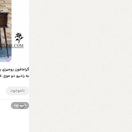
گرامافون رومیزی پ
به رادیو دو موج،
و کارت حافظه | هدیه‌
ناموجود
ناموجود