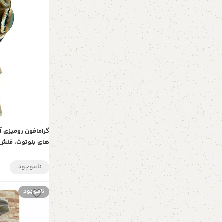
استریو CD، DVD، دارای ریموت کنترل، رنگ سفید
ناموجود
ناموجود