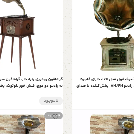
گرامافون رومیزی آنتیک فول مدل 170، دارای قابلیت
گرامافون رومیزی پایه دار، گرامافون س
های بلوتوث، فلش رادیو AM/FM، پخش‌کننده با صدای
به رادیو دو موج، فلش خور،بلوتوث، پ
و کارت حافظه | هدیه‌ای خاص و ارزنده | مدل
ناموجود
ناموجود