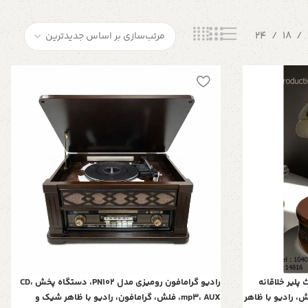
24
18
ام مدل 1040، بلوتوث پلیر خلاقانه
رادیو گرامافون رومیزی مدل PN102، دستگاه پخش CD،
قابلیت پخش، mp3، AUX، فلش، رادیو با ظاهر
mp3، AUX، فلش، گرامافون، رادیو با ظاهر شیک و