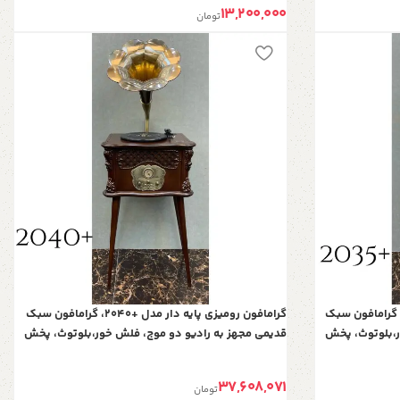
13,200,000
تومان
مافون رومیزی پایه دار مدل +2035، گرامافون سبک
گرامافون رومیزی پایه دار مدل +2040، گرامافون سبک
ر،بلوتوث، پخش
قدیمی مجهز به رادیو دو موج، فلش خور،بلوتوث، پخش
ص و ارزنده
صفحات گرام و کارت حافظه | هدیه‌ای خاص و ارزنده
37,608,071
تومان