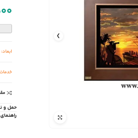
500
❯
ابعاد:
0
خدمات
مقا
حمل و ن
راهنمای 