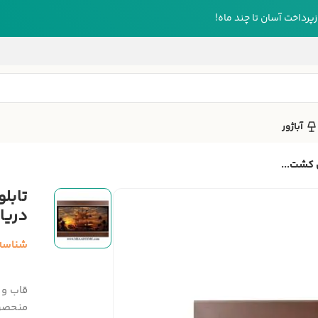
رداخت آسان تا چند ماه!
آباژور
 کشت...
تابل
دریایی کد
شناسه
قاب و 
منحصرب