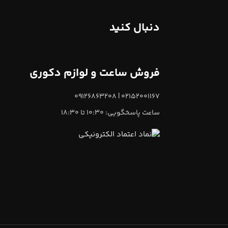
دنبال کنید
فروش ساعت و لوازم دکوری
02152001167 | 09126863208
ساعت پاسخگویی: 10:30 تا 18:30