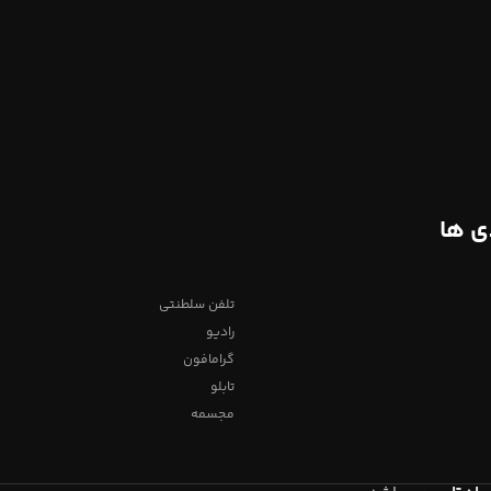
ی ها
تلفن سلطنتی
رادیو
گرامافون
تابلو
مجسمه