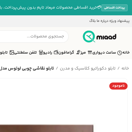
💳
خرید اقساطی محصولات میعاد تایم بدون پیش‌پرداخت، بازپ
پرداخت اقساطی
پیشنهاد ویژه
درباره ما
بلاگ
خانه
ساعت دیواری
میز
گرامافون
رادیو
تلفن سلطنتی
تابلو
خانه
تابلو دکوراتیو کلاسیک و مدرن
تابلو نقاشی چوبی لوتوس مدل
ناموجود