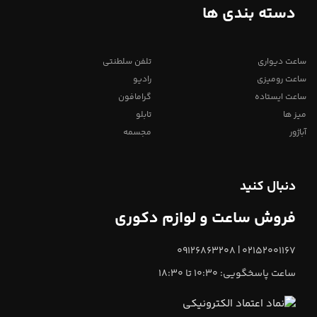
دسته بندی ها
ساعت دیواری
تلفن سلطنتی
ساعت رومیزی
رادیو
ساعت ایستاده
گرامافون
میز ها
تابلو
آباژور
مجسمه
دنبال کنید
فروش ساعت و لوازم دکوری
02152001167 | 09126863208
ساعت پاسخگویی: 10:30 تا 18:30