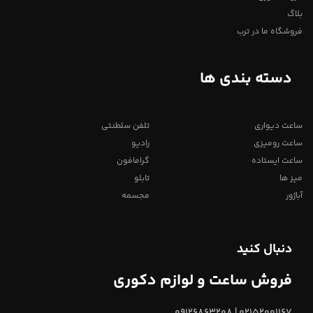
بلاگ
فروشگاه ما در ترب
دسته بندی ها
ساعت دیواری
تلفن سلطنتی
ساعت رومیزی
رادیو
ساعت ایستاده
گرامافون
میز ها
تابلو
آباژور
مجسمه
دنبال کنید
فروش ساعت و لوازم دکوری
02152001167 | 09126863208