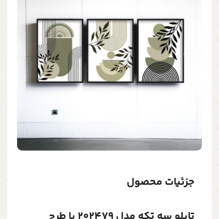
جزئیات محصول
تابلو سه تکه مدل 202479 با طرح