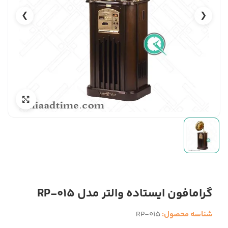
❯
❮
گرامافون ایستاده والتر مدل RP-015
شناسه محصول:
RP-015