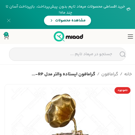
خرید اقساطی محصولات میعاد تایم بدون پیش‌پرداخت، بازپرداخت آسان تا
💳
چند ماه!
مشاهده محصولات
0
خانه
گرامافون
گرامافون ایستاده والتر مدل RP-...
ناموجود