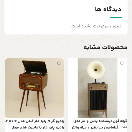
دیدگاه ها
هنوز نظری ثبت نشده است.
محصولات مشابه
گ
پ
0
ف
گرامافون ایستاده پلاس والتر مدل
رادیو گرام پایه دار گلدن مدل F 5010،
300، گرامافون بی نظیر و مبله والتر
رادیو پایه دار با قابلیت های فوق