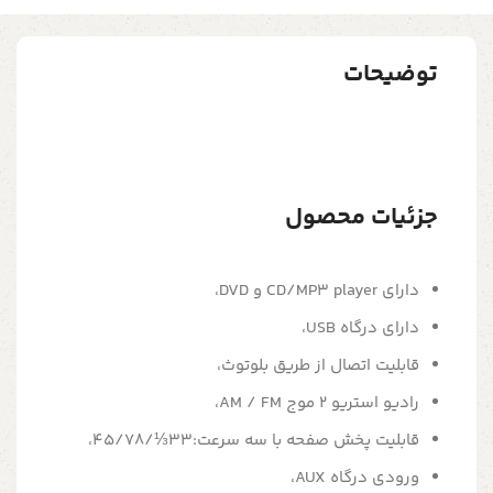
توضیحات
جزئیات محصول
دارای CD/MP3 player و DVD،
دارای درگاه USB،
قابلیت اتصال از طریق بلوتوث،
رادیو استریو 2 موج AM / FM،
قابلیت پخش صفحه با سه سرعت:33⅓/45/78،
ورودی درگاه AUX،