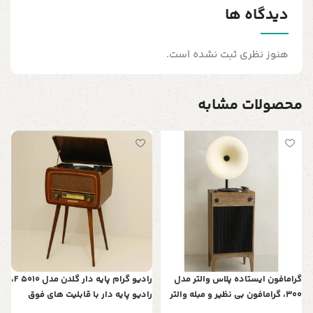
دیدگاه ها
هنوز نظری ثبت نشده است.
محصولات مشابه
گ
پ
0
ف
گرامافون ایستاده پلاس والتر مدل
رادیو گرام پایه دار گلدن مدل F 5010،
300، گرامافون بی نظیر و مبله والتر
رادیو پایه دار با قابلیت های فوق
پلاس، پخش‌کننده با صدای استریو،
العاده، طراحی نوستالژی، پشتیبانی از