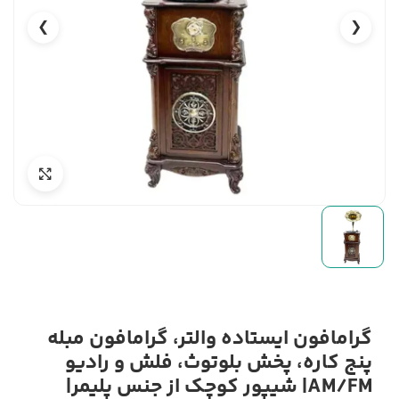
❯
❮
گرامافون ایستاده والتر، گرامافون مبله
پنج کاره، پخش بلوتوث، فلش و رادیو
AM/FM| شیپور کوچک از جنس پلیمر|