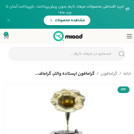
خرید اقساطی محصولات میعاد تایم بدون پیش‌پرداخت، بازپرداخت آسان تا
💳
چند ماه!
مشاهده محصولات
0
خانه
گرامافون
گرامافون ایستاده والتر، گراماف...
OFF