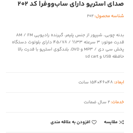
صدای استریو دارای ساب‌ووفر| کد 202
شناسه محصول:
202
بدنه چوبی، شیپور از جنس پلیمر، گیرنده رادیویی AM / FM
قدرت موتور: 3 سرعته 33⅓ / 45/78 دارای بلوتوث دستگاه
پخش سی دی / MP3 و DVD، بلندگوی استریو با قدرت بالا
حافظه USB و sd cart
ابعاد:
48×46×154 سانت
خدمات:
2 سـال ضمانت
مقایسه
افزودن به علاقه مندی