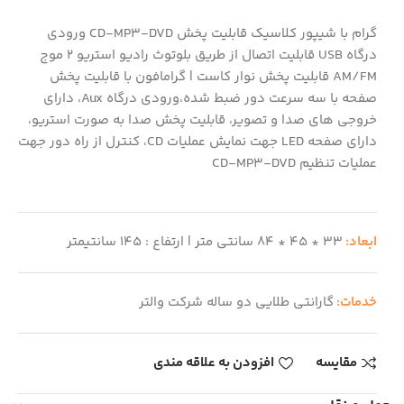
گرام با شیپور کلاسیک قابلیت پخش CD-MP3-DVD ورودی
درگاه USB قابلیت اتصال از طریق بلوتوث رادیو استریو 2 موج
AM/FM قابلیت پخش نوار کاست | گرامافون با قابلیت پخش
صفحه با سه سرعت دور ضبط شده،ورودی درگاه Aux، دارای
خروجی های صدا و تصویر، قابلیت پخش صدا به صورت استریو،
دارای صفحه LED جهت نمایش عملیات CD، کنترل از راه دور جهت
عملیات تنظیم CD-MP3-DVD
ابعاد:
33 * 45 * 84 سانتی متر | ارتفاع : 145 سانتیمتر
خدمات:
گارانتی طلایی دو ساله شرکت والتر
مقایسه
افزودن به علاقه مندی