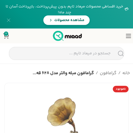
خرید اقساطی محصولات میعاد تایم بدون پیش‌پرداخت، بازپرداخت آسان تا
💳
چند ماه!
مشاهده محصولات
0
خانه
گرامافون
گرامافون مبله والتر مدل 628 قه...
ناموجود