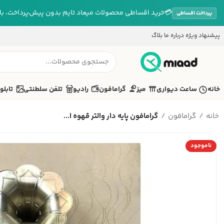
💳
خرید اقساطی محصولات میعاد تایم بدون پیش‌پرداخت، بازپ
پرداخت اقساطی
پیشنهاد ویژه
درباره ما
بلاگ
خانه
ساعت دیواری
میز
گرامافون
رادیو
تلفن سلطنتی
تابلو
خانه
گرامافون
گرامافون پایه دار والتر قهوه ا...
ناموجود