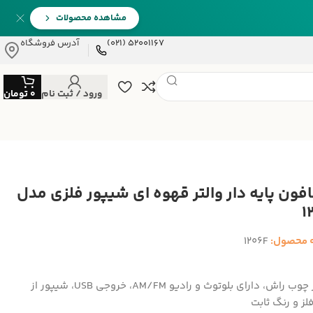
مشاهده محصولات
52001167 (021)
آدرس فروشگاه
ورود / ثبت نام
0
تومان
افون پایه دار والتر قهوه ای شیپور فلزی مدل
1
 محصول:
1206F
بدنه از چوب راش، دارای بلوتوث و رادیو AM/FM، خروجی USB، شیپور از
ز و رنگ ثابت