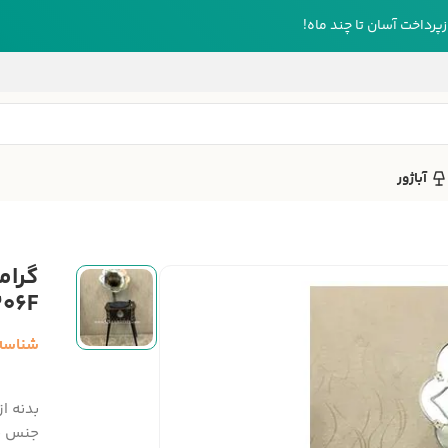
رداخت آسان تا چند ماه!
آباژور
گرام
206F
شناسه
جنس فل