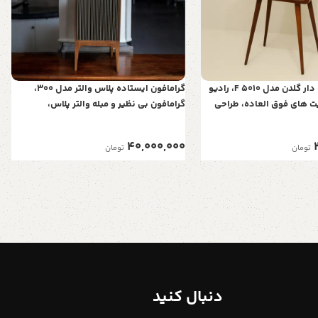
رادیو گرام پایه دار گلدن مدل F 5010، رادیو
گرامافون ایستاده پلاس والتر مدل 300،
لیت های فوق العاده، طراحی
گرامافون بی نظیر و مبله والتر پلاس،
انی از بلوتوث، پشتیبانی از
پخش‌کننده با صدای استریو، بلوتوث، فلش
رادیو AM/FM| شیپور فلز آبکاری، رنگ قهوه
40,000,000
تومان
تومان
ای
دنبال کنید