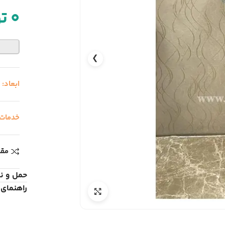
0
ت
❯
ابعاد:
ا
خدمات
مقا
حمل و ن
راهنمای 