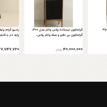
گرامافون ایستاده پلاس والتر مدل 300،
گرامافون بی نظیر و مبله والتر پلاس،
پایه دار با قاب
پخش‌کننده با صدای استریو، بلوتوث، فلش
نوستالژی، پشتیب
رادیو AM/FM| شیپور فلز آبکاری، رنگ کرم
کارت های SD و Micro SD و ریموت کنترل
27,747,720
40,000,000
تومان