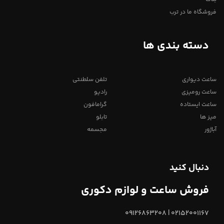
فروشگاه ما در ترب
دسته بندی ها
ساعت دیواری
تلفن سلطنتی
ساعت رومیزی
رادیو
ساعت ایستاده
گرامافون
میز ها
تابلو
آباژور
مجسمه
دنبال کنید
فروش ساعت و لوازم دکوری
02152001167 | 09126863208