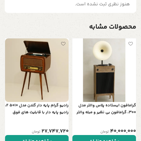
هنوز نظری ثبت نشده است.
محصولات مشابه
گ
پ
0
ف
گرامافون ایستاده پلاس والتر مدل
رادیو گرام پایه دار گلدن مدل F 5010،
300، گرامافون بی نظیر و مبله والتر
رادیو پایه دار با قابلیت های فوق
پلاس، پخش‌کننده با صدای استریو،
العاده، طراحی نوستالژی، پشتیبانی از
بلوتوث، فلش رادیو AM/FM| شیپور
بلوتوث، پشتیبانی از کارت های SD و
27,747,720
40,000,000
تومان
تومان
فلز آبکاری، رنگ کرم
Micro SD و ریموت کنترل