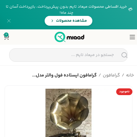
خرید اقساطی محصولات میعاد تایم بدون پیش‌پرداخت، بازپرداخت آسان تا
💳
چند ماه!
مشاهده محصولات
0
خانه
گرامافون
گرامافون ایستاده فول والتر مدل...
ناموجود