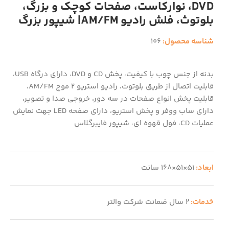
DVD، نوارکاست، صفحات کوچک و بزرگ،
بلوتوث، فلش رادیو AM/FM| شیپور بزرگ
شناسه محصول:
106
بدنه از جنس چوب با کیفیت، پخش CD و DVD، دارای درگاه USB،
قابلیت اتصال از طریق بلوتوث، رادیو استریو 2 موج AM/FM،
قابلیت پخش انواع صفحات در سه دور، خروجی صدا و تصویر،
دارای ساب ووفر و پخش استریو، دارای صفحه LED جهت نمایش
عملیات CD، فول قهوه ای، شیپور فایبرگلاس
ابعاد:
51×51×168 سانت
خدمات:
2 سال ضمانت شرکت والتر