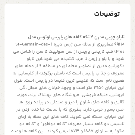
توضیحات
تابلو چوبی مدرن 4 تکه کافه های پاریس لوتوس مدل
99110
تصاویری از محله سن ژرمن دپره (St-Germain-des-
Pres) قلب تاریخی پاریس از سن سولپیک تا سن را شامل می
شود و با بلوار ژرمن تا غرب کشیده می شود.این تابلو
دکوراتیو مدرن از تصاویر محله ای در منطقه ۶ از محله های
معروف و جذاب پاریس است که نامش برگرفته از کلیسایی به
همین نام است که قدیمی ترین کلیسا در پاریس است. طول
این خیابان ۳۱۵۰ متر است و وجود خیابان های مجلل، گل
فروشی، عتیقه فروشی، فروشگاه های پوشاک برند، موزه،
گالری و کافه های شلوغ با میز و صندلی در پیاده روی ها
حس بسیار خوبی دارد، بطوری که با ساعت ها قدم زدن در
این خیابان، خسته نمی شوید. کافه های این محله به زمان
تاسیس دو کافه بسیار معروف "کافه دوفلور" و "کافه دو
مگو" به سالهای ۱۸۸۷ و ۱۸۷۳ برمی گردند. این کافه ها وعده