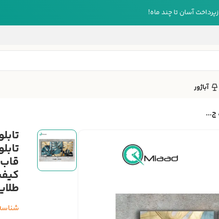
رداخت آسان تا چند ماه!
آباژور
تابل
قاب، 
کیفی
طلای
شناسه