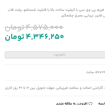
با فریم پی وی سی با کیفیت ساخت بالا با قابلیت شستشو، پشت قاب
 فایبر، زیبایی بصری چشمگیر
4,575,000
تومان
4,346,250
تومان
ناموجود
50x7 سانت
:
گارانتی اصالت و سلامت فیزیکی، مهلت تحویل بین 10 تا 20 روز کاری
یسه
افزودن به علاقه مندی