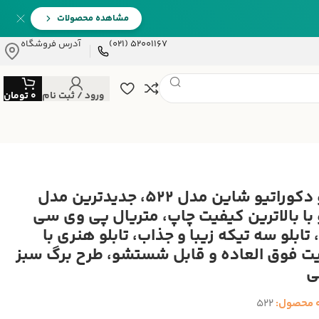
مشاهده محصولات
52001167 (021)
آدرس فروشگاه
ورود / ثبت نام
0
تومان
تابلو دکوراتیو شاین مدل 522، جدیدترین مدل
و با بالاترین کیفیت چاپ، متریال پی وی سی
تابلو سه تیکه زیبا و جذاب، تابلو هنری با
ت فوق العاده و قابل شستشو، طرح برگ سبز
ی
 محصول:
522