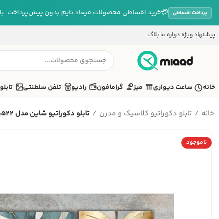
💳
خرید اقساطی محصولات میعاد تایم بدون پیش‌پرداخت، بازپ
پرداخت اقساطی
پیشنهاد ویژه
درباره ما
بلاگ
خانه
ساعت دیواری
میز
گرامافون
رادیو
تلفن سلطنتی
تابلو
خانه
تابلو دکوراتیو کلاسیک و مدرن
تابلو دکوراتیو شاین مدل 522، ج...
ناموجود