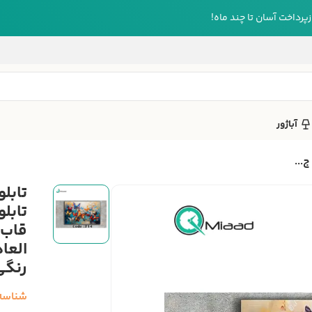
رداخت آسان تا چند ماه!
آباژور
تابل
قاب، 
العا
رنگی
شناسه