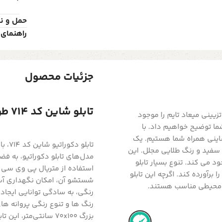
حمل و ن
راهنمای 
جزئیات محصول
تابلو شاین کد 714 طرح پروانه های بی نظیر رنگی
یینی میعاد تایم را موجود
شما توضیح خواهیم داد. با
شاینی همراه شما هستیم. یک
تابل
ی سفید و رنگ طلایی مجلل. این
مدل‌های تابلو دکوراتیو، به فض
د می کند. تنوع بسیار تابلو
استفاده از متریال پی وی سی بر
برآورده کند. اگرچه این تابلو
شستشو آن، امکان نگهداری آسا
 هر محیطی مناسب هستند.
رنگی، به سادگی توانایی ایجاد
رنگ ها و تنوع رنگی پروانه ها
بزرگ 70x100 سانتی‌مت