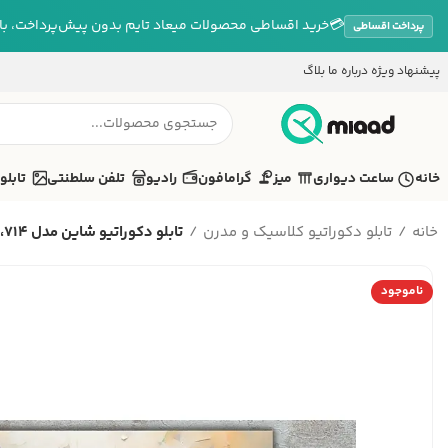
💳
خرید اقساطی محصولات میعاد تایم بدون پیش‌پرداخت، بازپ
پرداخت اقساطی
پیشنهاد ویژه
درباره ما
بلاگ
خانه
ساعت دیواری
میز
گرامافون
رادیو
تلفن سلطنتی
تابلو
خانه
تابلو دکوراتیو کلاسیک و مدرن
تابلو دکوراتیو شاین مدل 714، ج...
ناموجود