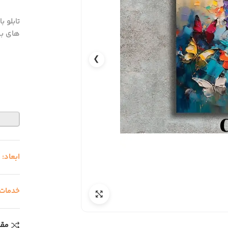
تابلو 
های بی
❯
ابعاد:
0
خدمات
مقا