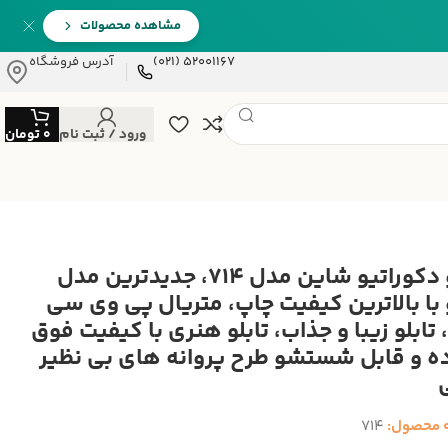
مشاهده محصولات
52001167 (021)
آدرس فروشگاه
ورود / ثبت نام
0
تومان
تابلو دکوراتیو شاین مدل 714، جدیدترین مدل
و با بالاترین کیفیت چاپ، متریال پی وی سی
تابلو زیبا و جذاب، تابلو هنری با کیفیت فوق
ده و قابل شستشو طرح پروانه های بی نظیر
 محصول:
714