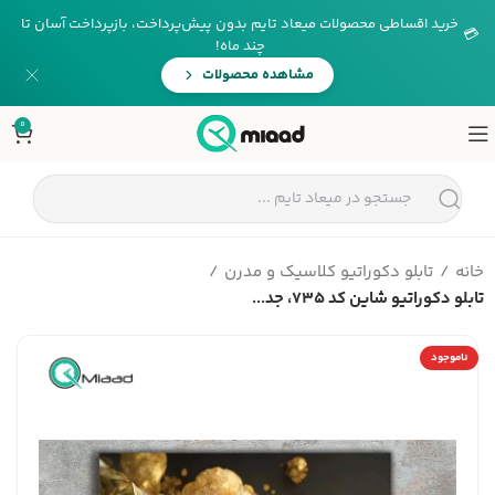
خرید اقساطی محصولات میعاد تایم بدون پیش‌پرداخت، بازپرداخت آسان تا
💳
چند ماه!
مشاهده محصولات
0
خانه
تابلو دکوراتیو کلاسیک و مدرن
تابلو دکوراتیو شاین کد 735، جد...
ناموجود