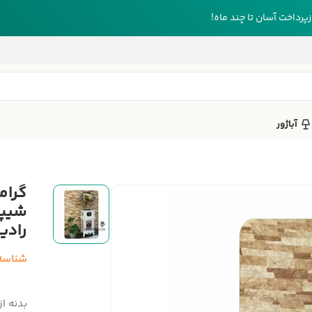
رداخت آسان تا چند ماه!
آباژور
شیپو
رادی
شناسه