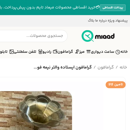
💳
خرید اقساطی محصولات میعاد تایم بدون پیش‌پرداخت، بازپ
پرداخت اقساطی
پیشنهاد ویژه
درباره ما
بلاگ
خانه
ساعت دیواری
میز
گرامافون
رادیو
تلفن سلطنتی
تابلو
خانه
گرامافون
گرامافون ایستاده والتر نیمه فو...
تامین کالا