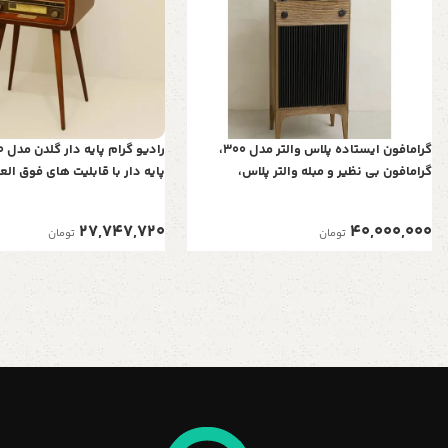
گرامافون ایستاده پلاس والتر مدل 300،
گرامافون بی نظیر و مبله والتر پلاس،
پایه دار با قابلیت های فوق الع
پخش‌کننده با صدای استریو، بلوتوث، فلش
نوستالژی، پشتیبانی از بلوتوث، 
رادیو AM/FM| شیپور فلز آبکاری، رنگ کرم
کارت های SD و Micro SD و ریموت کنترل
27,747,720
40,000,000
تومان
تومان