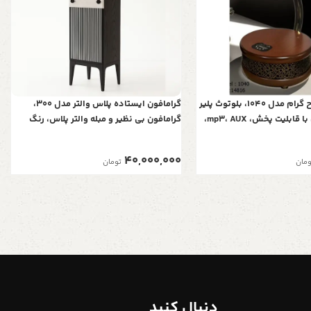
بلوتوث پلیر طرح گرام مدل 1040، بلوتوث پلیر
گرامافون ایستاده پلاس والتر مدل 300،
خلاقانه رومیزی با قابلیت پخش، mp3، AUX،
گرامافون بی نظیر و مبله والتر پلاس، رنگ
ظاهر شیک و نوستالژی، دارای
مشکی، پخش‌کننده با صدای استریو، بلوتوث،
فلش رادیو AM/FM| شیپور فلز آبکاری
40,000,000
ومان
تومان
دنبال کنید