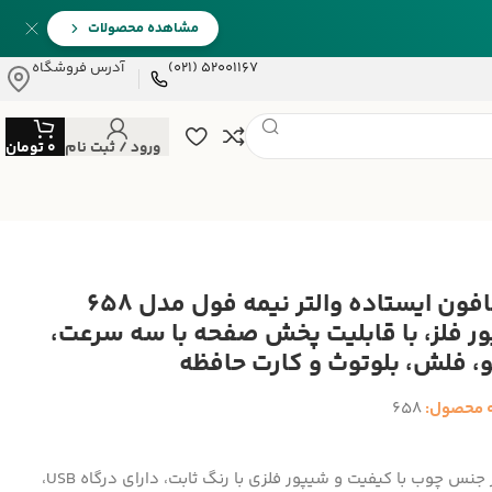
مشاهده محصولات
52001167 (021)
آدرس فروشگاه
ورود / ثبت نام
0
تومان
گرامافون ایستاده والتر نیمه فول مدل 658
ر فلز، با قابلیت پخش صفحه با سه سرعت،
و، فلش، بلوتوث و کارت حافظه
 محصول:
658
بدنه از جنس چوب با کیفیت و شیپور فلزی با رنگ ثابت، دارای درگاه USB،