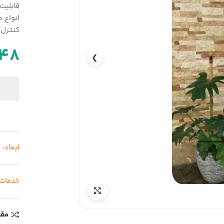
انواع 
کنترل
248
❯
ابعاد:
36
خدمات
مقا