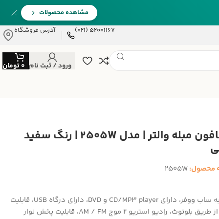
مشاهده محصولات
52001167 (021)
آدرس فروشگاه
ورود / ثبت نام
0
تومان
گرامافون مبله والتر | مدل 2505W | رنگ سفید
ی
 محصول:
2505W
مجهز به ساب ووفر، دارای CD/MP3 player و DVD، دارای درگاه USB، قابلیت
اتصال از طریق بلوتوث، رادیو استریو 2 موج AM / FM، قابلیت پخش نوار