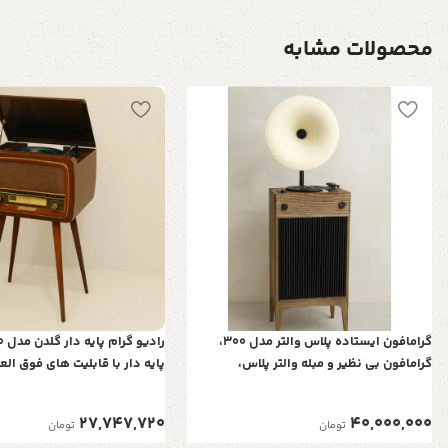
محصولات مشابه
گرامافون ایستاده پلاس والتر مدل 300،
گرامافون بی نظیر و مبله والتر پلاس،
پایه دار با قابلیت های فوق الع
پخش‌کننده با صدای استریو، بلوتوث، فلش
نوستالژی، پشتیبانی از بلوتوث، 
رادیو AM/FM| شیپور فلز آبکاری، رنگ کرم
کارت های SD و Micro SD و ریموت کنترل
27,747,720
40,000,000
تومان
تومان