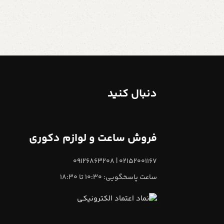
دنبال کنید
فروش ساعت و لوازم دکوری
02152001167 | 09126863208
ساعت پاسخگویی: 10:30 تا 18:30