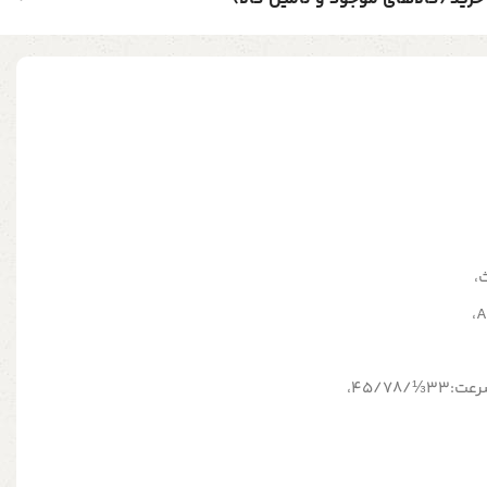
،
45/78،