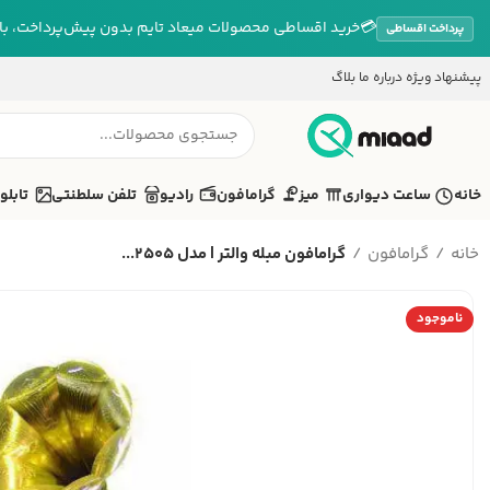
💳
خرید اقساطی محصولات میعاد تایم بدون پیش‌پرداخت، بازپ
پرداخت اقساطی
پیشنهاد ویژه
درباره ما
بلاگ
خانه
ساعت دیواری
میز
گرامافون
رادیو
تلفن سلطنتی
تابلو
خانه
گرامافون
گرامافون مبله والتر | مدل 2505...
ناموجود