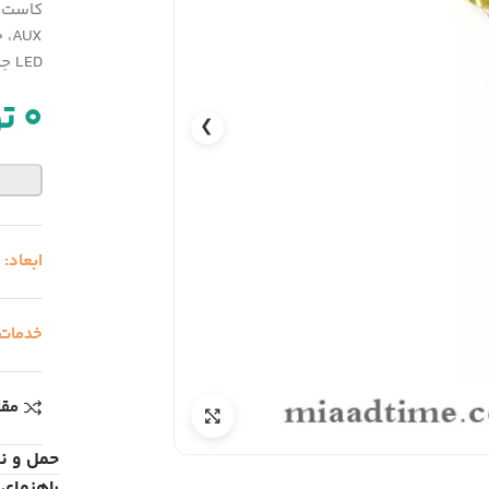
UX
LED جهت نمایش عملیات CD و ریموت کنترل
0
ت
❯
ابعاد:
خدمات
مقا
حمل و ن
راهنمای 