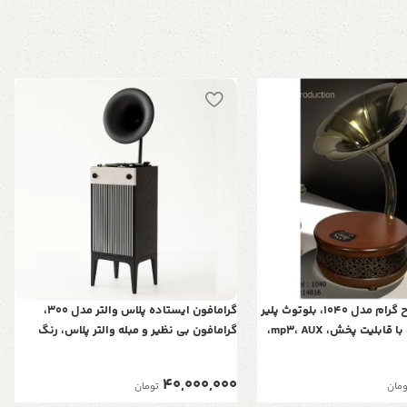
بلوتوث پلیر طرح گرام مدل 1040، بلوتوث پلیر
گرامافون ایستاده پلاس والتر مدل 300،
خلاقانه رومیزی با قابلیت پخش، mp3، AUX،
گرامافون بی نظیر و مبله والتر پلاس، رنگ
ظاهر شیک و نوستالژی، دارای
مشکی، پخش‌کننده با صدای استریو، بلوتوث،
فلش رادیو AM/FM| شیپور فلز آبکاری
40,000,000
ومان
تومان