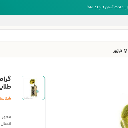
رداخت آسان تا چند ماه!
آباژور
طلای
شناسه