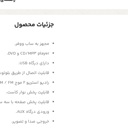
جزئیات محصول
مجهز به ساب ووفر،
CD/MP3 player و DVD،
دارای درگاه USB،
قابلیت اتصال از طریق بلوتوث
رادیو استریو 2 موج AM / FM،
قابلیت پخش نوار کاست،
قابلیت پخش صفحه با سه سرعت:33⅓/
ورودی درگاه AUX،
خروجی صدا و تصویر،