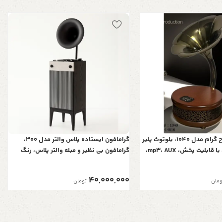
بلوتوث پلیر طرح گرام مدل 1040، بلوتوث پلیر
گرامافون ایستاده پلاس والتر مدل 300،
خلاقانه رومیزی با قابلیت پخش، mp3، AUX،
گرامافون بی نظیر و مبله والتر پلاس، رنگ
ظاهر شیک و نوستالژی، دارای
مشکی، پخش‌کننده با صدای استریو، بلوتوث،
فلش رادیو AM/FM| شیپور فلز آبکاری
40,000,000
ومان
تومان