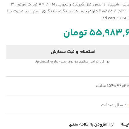
بدنه چوبی، شیپور از جنس فلز، گیرنده رادیویی AM / FM قدرت موتور: 3
سرعته 33⅓ / 45/78 دارای بلوتوث دستگاه، بلندگوی استریو با قدرت بالا
sd
55,983,
تومان
استعلام و ثبت سفارش
این کالا در انبار مرکزی موجود است (نیاز به استعلام).
4×46×154 سانت
:
2 سـال ضمانت
یسه
افزودن به علاقه مندی