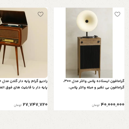
گرامافون ایستاده پلاس والتر مدل 300،
گرامافون بی نظیر و مبله والتر پلاس،
پایه دار با قابلیت های فوق الع
پخش‌کننده با صدای استریو، بلوتوث، فلش
نوستالژی، پشتیبانی از بلوتوث، 
رادیو AM/FM| شیپور فلز آبکاری، رنگ کرم
کارت های SD و Micro SD و ریموت کنترل
27,747,720
40,000,000
تومان
تومان