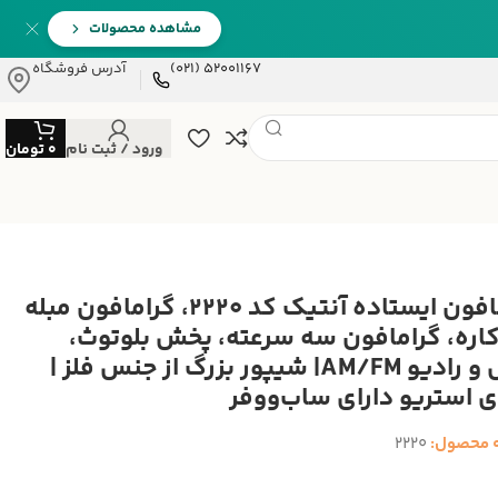
مشاهده محصولات
52001167 (021)
آدرس فروشگاه
ورود / ثبت نام
0
تومان
گرامافون ایستاده آنتیک کد 2220، گرامافون مبله
کاره، گرامافون سه سرعته، پخش بلوتوث،
فلش و رادیو AM/FM| شیپور بزرگ از جنس فلز |
 استریو دارای ساب‌ووفر
 محصول:
2220