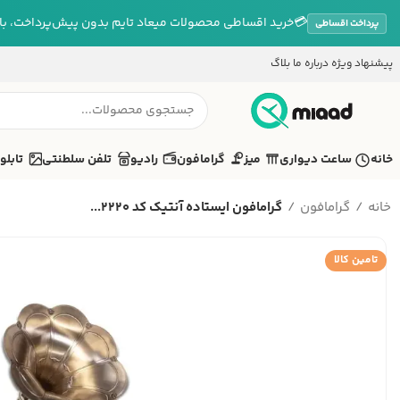
💳
خرید اقساطی محصولات میعاد تایم بدون پیش‌پرداخت، بازپ
پرداخت اقساطی
پیشنهاد ویژه
درباره ما
بلاگ
خانه
ساعت دیواری
میز
گرامافون
رادیو
تلفن سلطنتی
تابلو
خانه
گرامافون
گرامافون ایستاده آنتیک کد 2220...
تامین کالا