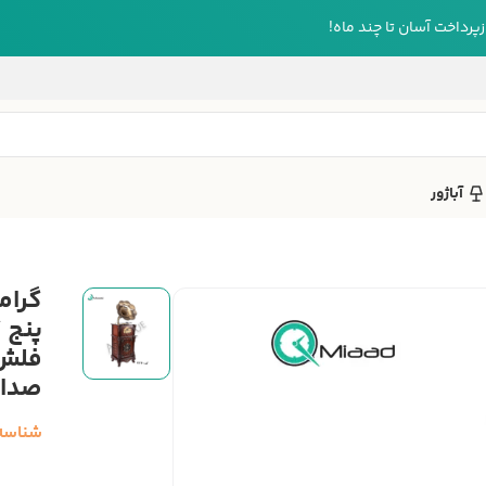
رداخت آسان تا چند ماه!
آباژور
پنج 
صدای
شناسه