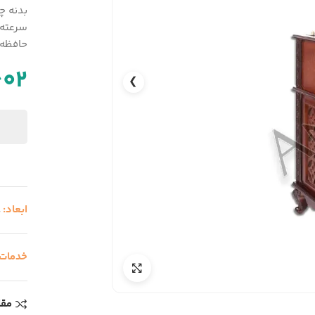
حافظه USB و  cart
602
❯
ابعاد:
8
خدمات
مقا