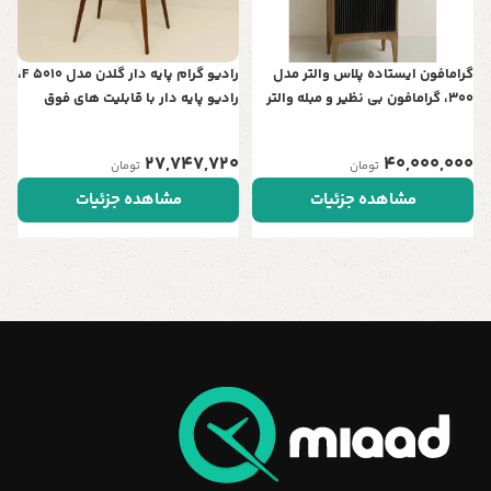
گرامافون ایستاده پلاس والتر مدل
رادیو گرام پایه دار گلدن مدل F 5010،
300، گرامافون بی نظیر و مبله والتر
رادیو پایه دار با قابلیت های فوق
پلاس، پخش‌کننده با صدای استریو،
العاده، طراحی نوستالژی، پشتیبانی از
بلوتوث، فلش رادیو AM/FM| شیپور
بلوتوث، پشتیبانی از کارت های SD و
27,747,720
40,000,000
تومان
تومان
فلز آبکاری، رنگ کرم
Micro SD و ریموت کنترل
مشاهده جزئیات
مشاهده جزئیات