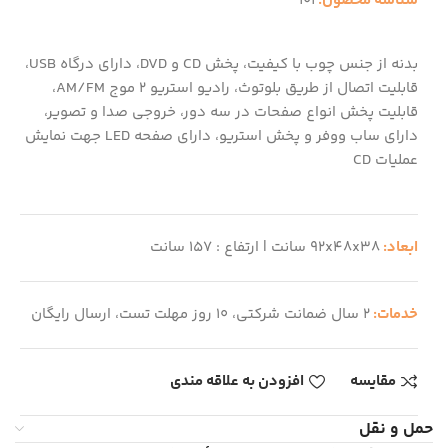
شناسه محصول:
101
بدنه از جنس چوب با کیفیت، پخش CD و DVD، دارای درگاه USB،
قابلیت اتصال از طریق بلوتوث، رادیو استریو 2 موج AM/FM،
قابلیت پخش انواع صفحات در سه دور، خروجی صدا و تصویر،
دارای ساب ووفر و پخش استریو، دارای صفحه LED جهت نمایش
عملیات CD
ابعاد:
92x48x38 سانت | ارتفاع : 157 سانت
خدمات:
2 سال ضمانت شرکتی، 10 روز مهلت تست، ارسال رایگان
مقایسه
افزودن به علاقه مندی
حمل و نقل