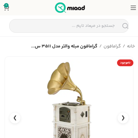
0
خانه
گرامافون
گرامافون مبله والتر مدل 3511 س...
ناموجود
❯
❮