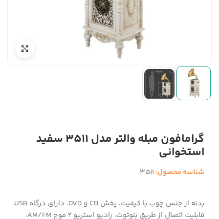
گرامافون مبله والتر مدل 3511 سفید
استخوانی
شناسه محصول:
3511
بدنه از جنس چوب با کیفیت، پخش CD و DVD، دارای درگاه USB،
قابلیت اتصال از طریق بلوتوث، رادیو استریو 2 موج AM/FM،