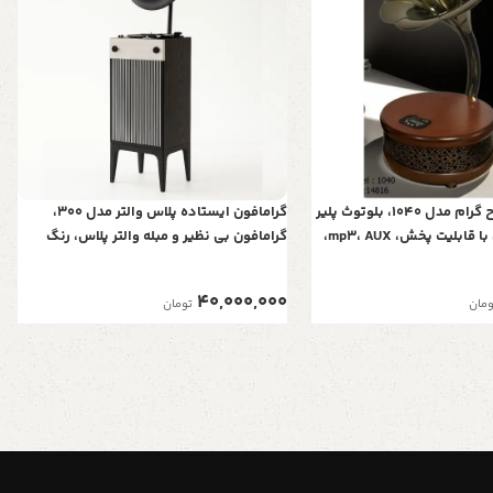
بلوتوث پلیر طرح گرام مدل 1040، بلوتوث پلیر
گرامافون ایستاده پلاس والتر مدل 300،
خلاقانه رومیزی با قابلیت پخش، mp3، AUX،
گرامافون بی نظیر و مبله والتر پلاس، رنگ
ظاهر شیک و نوستالژی، دارای
مشکی، پخش‌کننده با صدای استریو، بلوتوث،
فلش رادیو AM/FM| شیپور فلز آبکاری
40,000,000
ومان
تومان