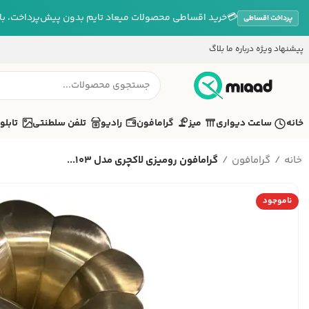
💳
خرید اقساطی محصولات میعاد تایم بدون پیش‌پرداخت، بازپ
پرداخت اقساطی
پیشنهاد ویژه
درباره ما
بلاگ
خانه
ساعت دیواری
میز
گرامافون
رادیو
تلفن سلطنتی
تابلو
خانه
گرامافون
گرامافون رومیزی لاکچری مدل 103...
ناموجود