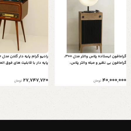
گرامافون ایستاده پلاس والتر مدل 300،
گرامافون بی نظیر و مبله والتر پلاس،
پایه دار با قابلیت های فوق الع
پخش‌کننده با صدای استریو، بلوتوث، فلش
نوستالژی، پشتیبانی از بلوتوث، 
رادیو AM/FM| شیپور فلز آبکاری، رنگ کرم
کارت های SD و Micro SD و ریموت کنترل
27,747,720
40,000,000
تومان
تومان