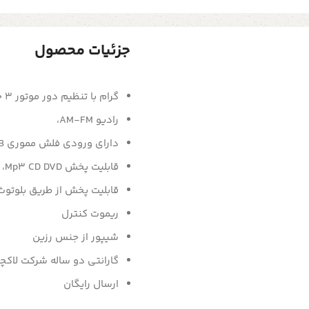
جزئیات محصول
گرام با تنظیم دور موتور 3 حالته،
رادیو AM-FM،
دارای ورودی فلش مموری USB،
قابلیت پخش Mp3 CD DVD،
قابلیت پخش از طریق بلوتوث
ریموت کنترل
شیپور از جنس رزین
گارانتی دو ساله شرکت لاکچ
ارسال رایگان