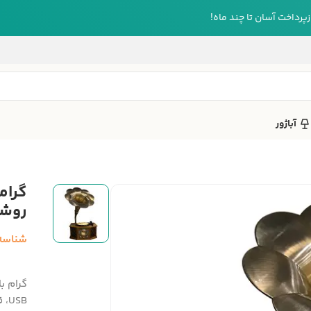
رداخت آسان تا چند ماه!
آباژور
روش
شناسه