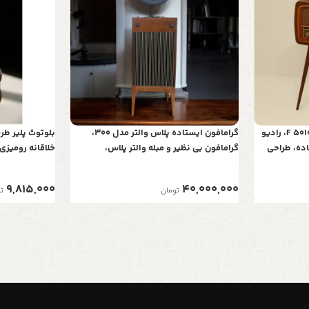
رادیو گرام پایه دار گلدن مدل F 5010، رادیو
گرامافون ایستاده پلاس والتر مدل 300،
اده، طراحی
گرامافون بی نظیر و مبله والتر پلاس،
پشتیبانی از
پخش‌کننده با صدای استریو، بلوتوث، فلش
فلش، رادیو با 
رادیو AM/FM| شیپور فلز آبکاری، رنگ قهوه
ریموت کنترل
9,815,000
40,000,000
تومان
ت
ای