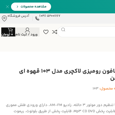
مشاهده محصولات
52001167 (021)
آدرس فروشگاه
ورود / ثبت نام
0
تومان
گرامافون رومیزی لاکچری مدل 103 قهوه ای
ن
 محصول:
103
گرام با تنظیم دور موتور 3 حالته، رادیو AM-FM، دارای ورودی فلش مموری
USB، قابلیت پخش Mp3 CD DVD، قابلیت پخش از طریق بلوتوث، ریموت