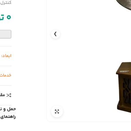
کنترل
0
ت
❯
ابعاد:
خدمات
مقا
حمل و ن
راهنمای 